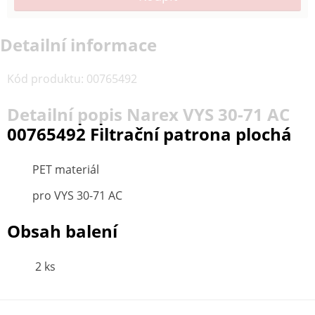
Detailní informace
Kód produktu
:
00765492
Detailní popis Narex VYS 30-71 AC
00765492 Filtrační patrona plochá
PET materiál
pro VYS 30-71 AC
Obsah balení
2 ks