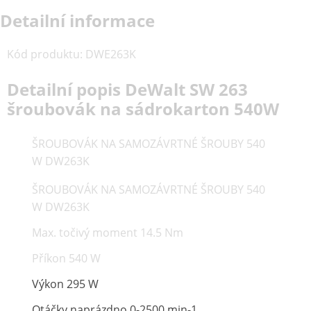
Detailní informace
Kód produktu
:
DWE263K
Detailní popis DeWalt SW 263
šroubovák na sádrokarton 540W
ŠROUBOVÁK NA SAMOZÁVRTNÉ ŠROUBY 540
W DW263K
ŠROUBOVÁK NA SAMOZÁVRTNÉ ŠROUBY 540
W DW263K
Max. točivý moment 14.5 Nm
Příkon 540 W
Výkon 295 W
Otáčky naprázdno 0-2500 min-1