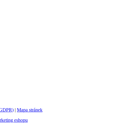
 (GDPR)
|
Mapa stránek
keting eshopu