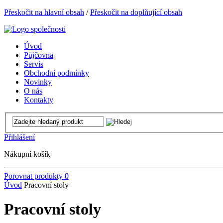
Přeskočit na hlavní obsah
/
Přeskočit na doplňující obsah
Úvod
Půjčovna
Servis
Obchodní podmínky
Novinky
O nás
Kontakty
Přihlášení
Nákupní košík
Porovnat produkty
0
Úvod
Pracovní stoly
Pracovní stoly