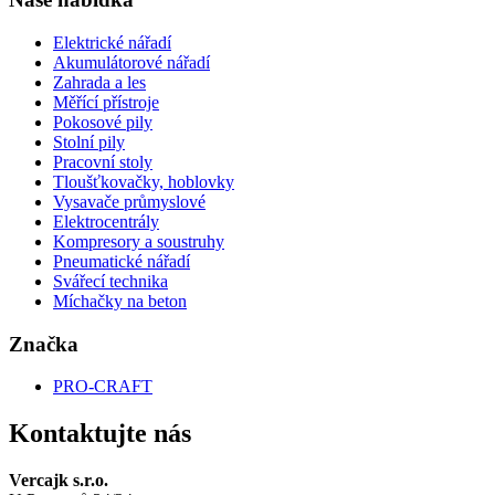
Elektrické nářadí
Akumulátorové nářadí
Zahrada a les
Měřící přístroje
Pokosové pily
Stolní pily
Pracovní stoly
Tloušťkovačky, hoblovky
Vysavače průmyslové
Elektrocentrály
Kompresory a soustruhy
Pneumatické nářadí
Svářecí technika
Míchačky na beton
Značka
PRO-CRAFT
Kontaktujte nás
Vercajk s.r.o.