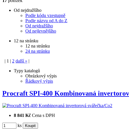
17
položek
Od nejdražšího
Podle kódu vzestupně
Podle názvu od A do Z
Od nejdražšího
Od nejlevnějšího
12 na stránku
12 na stránku
24 na stránku
|
1
|
2
další
»
|
Typy katalogů
Obrázkový výpis
Řádkový výpis
Procraft SPI-400 Kombinovaná invertor
8 841 Kč
Cena s DPH
ks