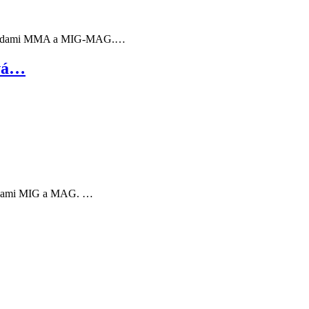
í metodami MMA a MIG-MAG.…
ová…
etodami MIG a MAG. …