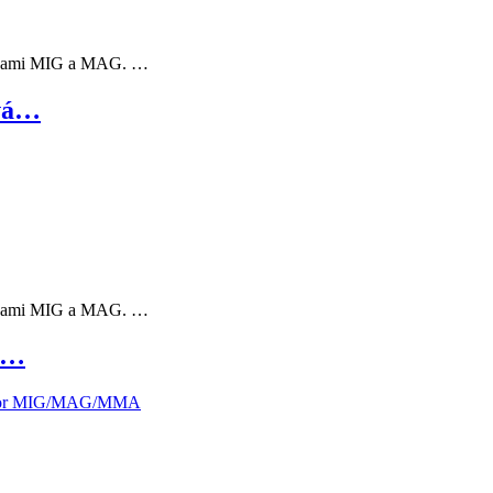
etodami MIG a MAG. …
ová…
etodami MIG a MAG. …
at…