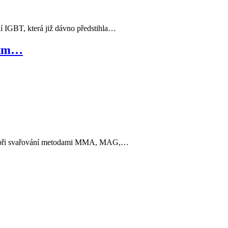
í IGBT, která již dávno předstihla…
stm…
aku při svařování metodami MMA, MAG,…