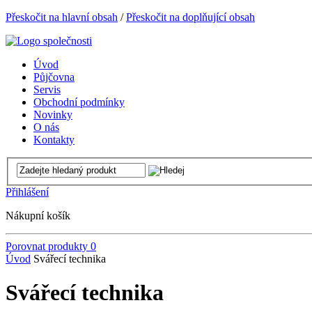
Přeskočit na hlavní obsah
/
Přeskočit na doplňující obsah
Úvod
Půjčovna
Servis
Obchodní podmínky
Novinky
O nás
Kontakty
Přihlášení
Nákupní košík
Porovnat produkty
0
Úvod
Svářecí technika
Svářecí technika