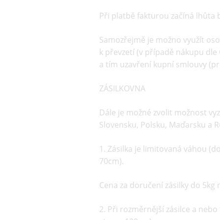
Při platbě fakturou začíná lhůta
Samozřejmě je možno využít osob
k převzetí (v případě nákupu dle
a tím uzavření kupní smlouvy (pro
ZÁSILKOVNA
Dále je možné zvolit možnost vy
Slovensku, Polsku, Maďarsku a 
1. Zásilka je limitovaná váhou (
70cm).
Cena za doručení zásilky do 5kg 
2. Při rozměrnější zásilce a nebo