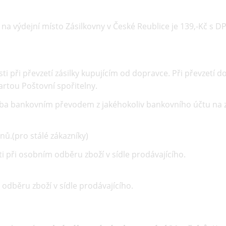
 na výdejní místo Zásilkovny v České Reublice je 139,-Kč s D
ti při převzetí zásilky kupujícím od dopravce. Při převzetí d
artou Poštovní spořitelny.
tba bankovním převodem z jakéhokoliv bankovního účtu na z
nů.(pro stálé zákazníky)
i při osobním odběru zboží v sídle prodávajícího.
 odběru zboží v sídle prodávajícího.