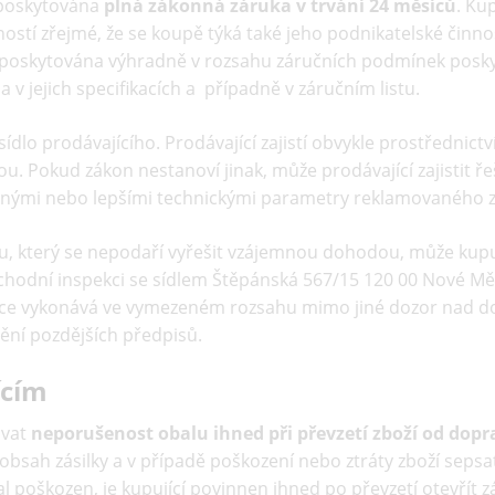
 poskytována
plná zákonná záruka v trvání 24 měsíců
. Kup
ností zřejmé, že se koupě týká také jeho podnikatelské činno
ždy poskytována výhradně v rozsahu záručních podmínek pos
 v jejich specifikacích a případně v záručním listu.
sídlo prodávajícího. Prodávající zajistí obvykle prostřednic
 Pokud zákon nestanoví jinak, může prodávající zajistit ř
elnými nebo lepšími technickými parametry reklamovaného z
ru, který se nepodaří vyřešit vzájemnou dohodou, může kup
hodní inspekci se sídlem Štěpánská 567/15 120 00 Nové Město
ekce vykonává ve vymezeném rozsahu mimo jiné dozor nad d
nění pozdějších předpisů.
ícím
ovat
neporušenost obalu ihned při převzetí zboží od dopr
obsah zásilky a v případě poškození nebo ztráty zboží seps
l poškozen, je kupující povinnen ihned po převzetí otevřít z