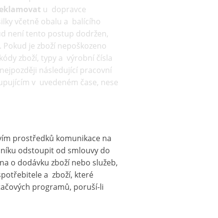
 reklamovat
u dopravce
lky včetně obalu a balícího
kud není tento postup dodržen,
í). Pokud je zboží nepoškozeno
ódy zboží, typy a výrobní čísla
 nejpozději následující pracovní
 kupujícím v uvedeném čase, nese
icvím prostředků komunikace na
oníku odstoupit od smlouvy do
ména o dodávku zboží nebo služeb,
potřebitele a zboží, které
tačových programů, poruší-li