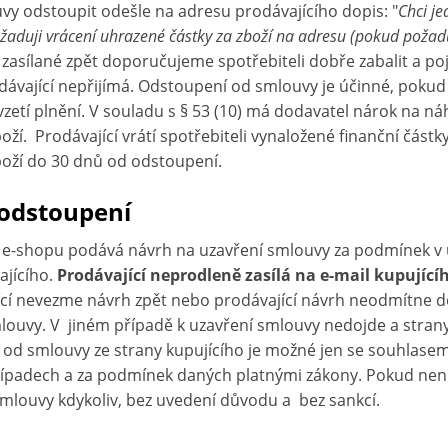
vy odstoupit odešle na adresu prodávajícího dopis: "
Chci j
a požaduji vrácení uhrazené částky za zboží na adresu (pokud poža
í zasílané zpět doporučujeme spotřebiteli dobře zabalit a poji
odávající nepřijímá. Odstoupení od smlouvy je účinné, pokud
zetí plnění. V souladu s § 53 (10) má dodavatel nárok na n
ží. Prodávající vrátí spotřebiteli vynaložené finanční čás
oží do 30 dnů od odstoupení.
 odstoupení
z e-shopu podává návrh na uzavření smlouvy za podmínek v
jícího.
Prodávající neprodleně zasílá na e-mail kupující
cí nevezme návrh zpět nebo prodávající návrh neodmítne do 
mlouvy. V jiném případě k uzavření smlouvy nedojde a stran
od smlouvy ze strany kupujícího je možné jen se souhlasem
řípadech a za podmínek daných platnými zákony. Pokud nen
smlouvy kdykoliv, bez uvedení důvodu a bez sankcí.