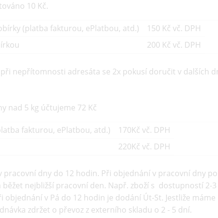
čtováno 10 Kč.
bírky (platba fakturou, ePlatbou, atd.)
150 Kč vč. DPH
bírkou
200 Kč vč. DPH
ři nepřítomnosti adresáta se 2x pokusí doručit v dalších d
hy nad 5 kg účtujeme 72 Kč
latba fakturou, ePlatbou, atd.)
170Kč vč. DPH
220Kč vč. DPH
v pracovní dny do 12 hodin. Při objednání v pracovní dny p
běžet nejbližší pracovní den. Např. zboží s dostupností 2-
ři objednání v Pá do 12 hodin je dodání Út-St. Jestliže má
návka zdržet o převoz z externího skladu o 2 - 5 dní.