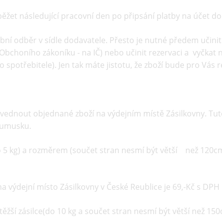
 běžet následující pracovní den po připsání platby na účet do
ní odběr v sídle dodavatele. Přesto je nutné předem učinit
 Obchoního zákoníku - na IČ) nebo učinit rezervaci a vyčka
 spotřebitele). Jen tak máte jistotu, že zboží bude pro Vás 
zvednout objednané zboží na výdejním místě Zásilkovny. Tuto
Rumusku.
do 5 kg) a rozměrem (součet stran nesmí být větší než 120c
na výdejní místo Zásilkovny v České Reublice je 69,-Kč s DPH
 těžší zásilce(do 10 kg a součet stran nesmí být větší než 1