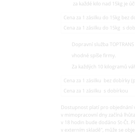
za každé kilo nad 15kg je ú
Cena za 1 zásilku do 15kg bez do
Cena za 1 zásilku do 15kg s do
Dopravní služba TOPTRANS p
vhodné spíše firmy.
Za každých 10 kilogramů vá
Cena za 1 zásilku bez dobírky (p
Cena za 1 zásilku s dobírkou
Dostupnost platí pro objednání 
v mimopracovní dny začíná lhůta 
v 18 hodin bude dodáno St-Čt. P
v externím skladě", může se objed