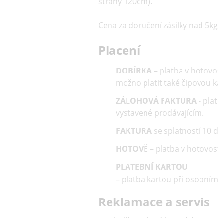
strany 120cm).
Cena za doručení zásilky nad 5kg
Placení
DOBÍRKA
– platba v hotovos
možno platit také čipovou k
ZÁLOHOVÁ FAKTURA
- pla
vystavené prodávajícím.
FAKTURA
se splatností 10 d
HOTOVĚ
– platba v hotovost
PLATEBNÍ KARTOU
– platba kartou při osobním
Reklamace a servis