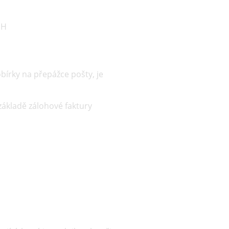
PH
obírky na přepážce pošty, je
ákladě zálohové faktury