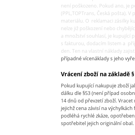
není poškozeno. Pokud ano, je 
(PPL,TOPTrans, Česká pošta). V 
materiálu. O reklamaci zásilky k
nelze již poškození nebo chybějí
a množství souhlasí, je kupující
s fakturou, dodacím listem a příp
den. Ten na vlastní náklady zaji
případné vícenáklady s jeho vyře
Vrácení zboží na základě 
Pokud kupující nakupuje zboží j
dálku dle §53 (není případ osob
14 dnů od převzetí zboží. Vracet
jejichž cena závisí na výchylkác
podléhá rychlé zkáze, opotřeben
spotřebitel jejich originální obal.