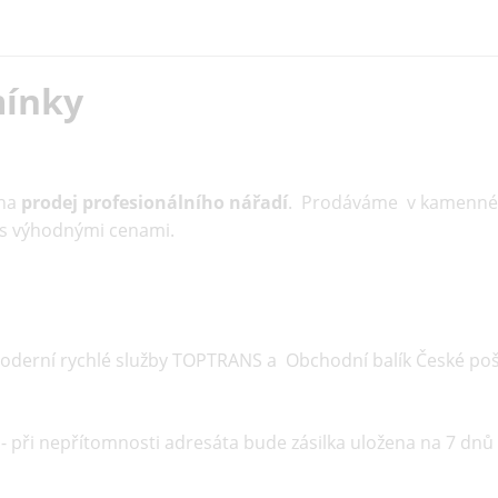
ínky
 na
prodej profesionálního nářadí
. Prodáváme v kamenné
d s výhodnými cenami.
oderní rychlé služby TOPTRANS a Obchodní balík České poš
- při nepřítomnosti adresáta bude zásilka uložena na 7 dnů