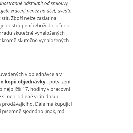
ednostranně odstoupit od smlouvy
dujete vrácení peněz na účet, uveďte
stit. Zboží nelze zaslat na
 je odstoupení i zboží doručeno
áhradu skutečně vynaložených
tky kromě skutečně vynaložených
 uvedených v objednávce a v
ho kopii objednávky
- potvrzení
nejbližší 17. hodiny v pracovní
y si neprodleně vrátí dosud
 prodávajícího. Dále má kupující
í písemně sjednáno jinak, má