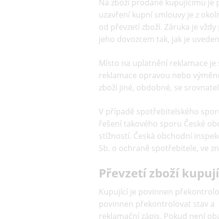
Na zboží prodané kupujícímu je
uzavření kupní smlouvy je z okol
od převzetí zboží. Záruka je v
jeho dovozcem tak, jak je uvedena
Místo na uplatnění reklamace je 
reklamace opravou nebo výměnou.
zboží jiné, obdobné, se srovnat
V případě spotřebitelského spo
řešení takového sporu České obc
stížností. Česká obchodní insp
Sb. o ochraně spotřebitele, ve z
Převzetí zboží kupuj
Kupující je povinnen překontrol
povinnen překontrolovat stav a 
reklamační zápis. Pokud není oba