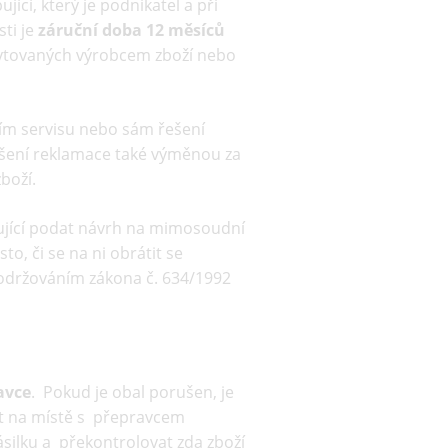
ující, který je podnikatel a při
sti je
záruční doba
12
měsíců
kytovaných výrobcem zboží nebo
tvím servisu nebo sám řešení
ešení reklamace také výměnou za
boží.
ující podat návrh na mimosoudní
, či se na ni obrátit se
održováním zákona č. 634/1992
avce
. Pokud je obal porušen, je
at na místě s přepravcem
ásilku a překontrolovat zda zboží