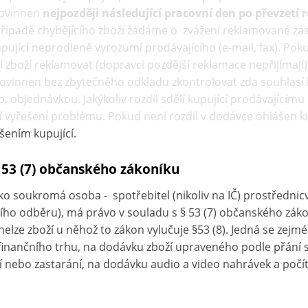
povinnen
nejpozději následující pracovní den po převzetí
případě chybějícího zboží žádáme o zvážení reklamované zási
upující neprodleně vyrozumí prodávajícího (e-mail, fax). Po
cí zboží reklamovat (dopravci pozdější reklamace nepřijímaj
 povinnen bez zbytečného odkladu zkontrolovat zda souhlasí k
. objednávkou. Jakýkoliv rozdíl sdělí kupující prodávajícímu
stí vyřešení problému. Pokud není rozdíl v dodávce ohlášen
šením kupující.
§ 53 (7) občanského zákoníku
ako soukromá osoba - spotřebitel (nikoliv na IČ) prostředn
ního odběru), má právo v souladu s § 53 (7) občanského zák
 nelze zboží u něhož to zákon vylučuje §53 (8). Jedná se zej
h finančního trhu, na dodávku zboží upraveného podle přání s
í nebo zastarání, na dodávku audio a video nahrávek a počí