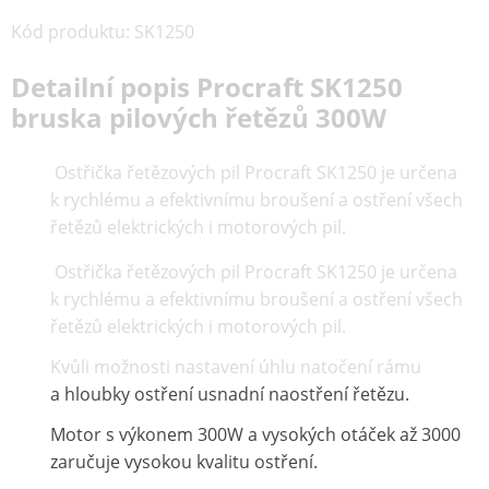
Kód produktu
:
SK1250
Detailní popis Procraft SK1250
bruska pilových řetězů 300W
Ostřička řetězových pil Procraft SK1250 je určena
k rychlému a efektivnímu broušení a ostření všech
řetězů elektrických i motorových pil.
Ostřička řetězových pil Procraft SK1250 je určena
k rychlému a efektivnímu broušení a ostření všech
řetězů elektrických i motorových pil.
Kvůli možnosti nastavení úhlu natočení rámu
a hloubky ostření usnadní naostření řetězu.
Motor s výkonem 300W a vysokých otáček až 3000
zaručuje vysokou kvalitu ostření.