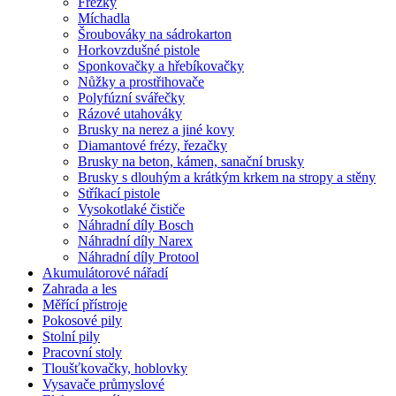
Frézky
Míchadla
Šroubováky na sádrokarton
Horkovzdušné pistole
Sponkovačky a hřebíkovačky
Nůžky a prostřihovače
Polyfúzní svářečky
Rázové utahováky
Brusky na nerez a jiné kovy
Diamantové frézy, řezačky
Brusky na beton, kámen, sanační brusky
Brusky s dlouhým a krátkým krkem na stropy a stěny
Stříkací pistole
Vysokotlaké čističe
Náhradní díly Bosch
Náhradní díly Narex
Náhradní díly Protool
Akumulátorové nářadí
Zahrada a les
Měřící přístroje
Pokosové pily
Stolní pily
Pracovní stoly
Tloušťkovačky, hoblovky
Vysavače průmyslové