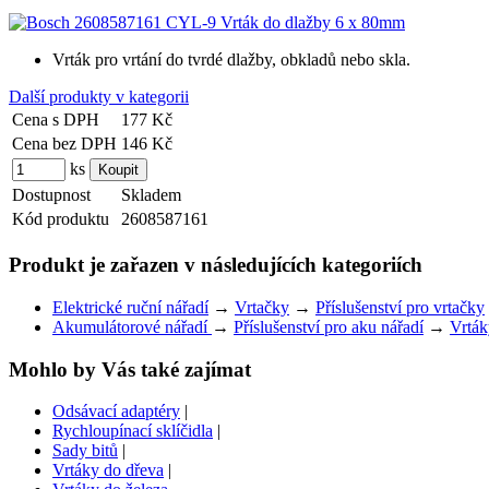
Vrták pro vrtání do tvrdé dlažby, obkladů nebo skla.
Další produkty v kategorii
Cena s DPH
177 Kč
Cena bez DPH
146 Kč
ks
Dostupnost
Skladem
Kód produktu
2608587161
Produkt je zařazen v následujících kategoriích
Elektrické ruční nářadí
→
Vrtačky
→
Příslušenství pro vrtačky
Akumulátorové nářadí
→
Příslušenství pro aku nářadí
→
Vrták
Mohlo by Vás také zajímat
Odsávací adaptéry
|
Rychloupínací sklíčidla
|
Sady bitů
|
Vrtáky do dřeva
|