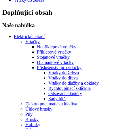
Vrtáky do železa
Doplňující obsah
Naše nabídka
Elektrické nářadí
Vrtačky
Nepříklepové vrtačky
Příklepové vrtačky
Stojanové vrtačky
Diamantové vrtačky
Příslušenství pro vrtačky
Vrtáky do železa
Vrtáky do dřeva
Vrtáky do dlažby a obklady
Rychloupínací sklíčidla
Odsávací adaptéry
Sady bitů
Elektro pneumatická kladiva
Úhlové brusky
Pily
Brusky
Hoblíky