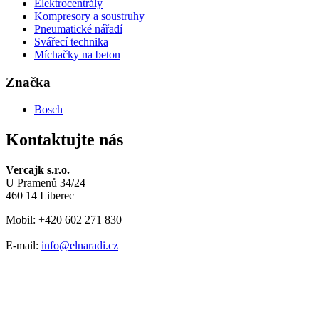
Elektrocentrály
Kompresory a soustruhy
Pneumatické nářadí
Svářecí technika
Míchačky na beton
Značka
Bosch
Kontaktujte nás
Vercajk s.r.o.
U Pramenů 34/24
460 14 Liberec
Mobil: +420 602 271 830
E-mail:
info@elnaradi.cz