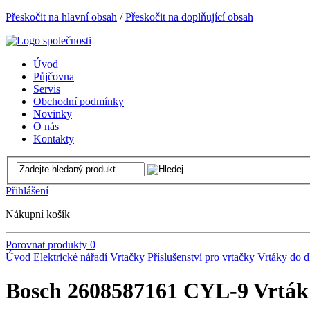
Přeskočit na hlavní obsah
/
Přeskočit na doplňující obsah
Úvod
Půjčovna
Servis
Obchodní podmínky
Novinky
O nás
Kontakty
Přihlášení
Nákupní košík
Porovnat produkty
0
Úvod
Elektrické nářadí
Vrtačky
Příslušenství pro vrtačky
Vrtáky do d
Bosch 2608587161 CYL-9 Vrták