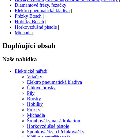
Diamantové frézy, řezačky
|
Elektro pneumatická kladiva
|
Frézky Bosch
|
Hoblíky Bosch
|
Horkovzdušné pistole
|
Míchadla
Doplňující obsah
Naše nabídka
Elektrické nářadí
Vrtačky
Elektro pneumatická kladiva
Úhlové brusky
Pily
Brusky
Hoblíky
Frézky
Míchadla
Šroubováky na sádrokarton
Horkovzdušné pistole
Sponkovačky a hřebíkovačky