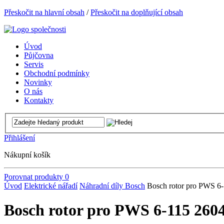
Přeskočit na hlavní obsah
/
Přeskočit na doplňující obsah
Úvod
Půjčovna
Servis
Obchodní podmínky
Novinky
O nás
Kontakty
Přihlášení
Nákupní košík
Porovnat produkty
0
Úvod
Elektrické nářadí
Náhradní díly Bosch
Bosch rotor pro PWS 6
Bosch rotor pro PWS 6-115 260