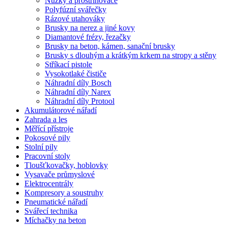
Nůžky a prostřihovače
Polyfúzní svářečky
Rázové utahováky
Brusky na nerez a jiné kovy
Diamantové frézy, řezačky
Brusky na beton, kámen, sanační brusky
Brusky s dlouhým a krátkým krkem na stropy a stěny
Stříkací pistole
Vysokotlaké čističe
Náhradní díly Bosch
Náhradní díly Narex
Náhradní díly Protool
Akumulátorové nářadí
Zahrada a les
Měřící přístroje
Pokosové pily
Stolní pily
Pracovní stoly
Tloušťkovačky, hoblovky
Vysavače průmyslové
Elektrocentrály
Kompresory a soustruhy
Pneumatické nářadí
Svářecí technika
Míchačky na beton