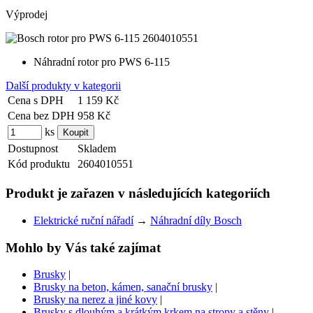
Výprodej
Náhradní rotor pro PWS 6-115
Další produkty v kategorii
Cena s DPH
1 159 Kč
Cena bez DPH
958 Kč
ks
Dostupnost
Skladem
Kód produktu
2604010551
Produkt je zařazen v následujících kategoriích
Elektrické ruční nářadí
→
Náhradní díly Bosch
Mohlo by Vás také zajímat
Brusky
|
Brusky na beton, kámen, sanační brusky
|
Brusky na nerez a jiné kovy
|
Brusky s dlouhým a krátkým krkem na stropy a stěny
|