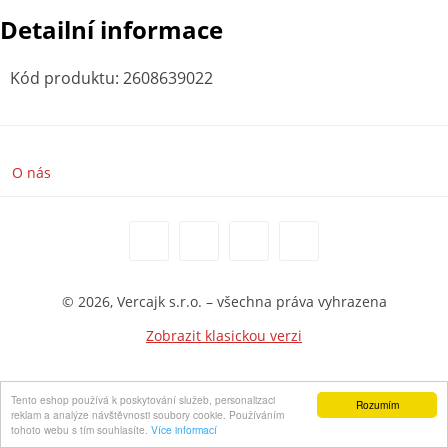
Detailní informace
Kód produktu
:
2608639022
O nás
© 2026, Vercajk s.r.o. – všechna práva vyhrazena
Zobrazit klasickou verzi
Tento eshop používá k poskytování služeb, personalizaci
Rozumím
reklam a analýze návštěvnosti soubory cookie. Používáním
tohoto webu s tím souhlasíte.
Více informací