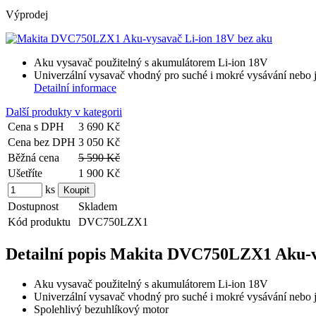
Výprodej
Aku vysavač použitelný s akumulátorem Li-ion 18V
Univerzální vysavač vhodný pro suché i mokré vysávání nebo jak
Detailní informace
Další produkty v kategorii
Cena s DPH
3 690 Kč
Cena bez DPH
3 050 Kč
Běžná cena
5 590 Kč
Ušetříte
1 900 Kč
ks
Dostupnost
Skladem
Kód produktu
DVC750LZX1
Detailní popis Makita DVC750LZX1 Aku-v
Aku vysavač použitelný s akumulátorem Li-ion 18V
Univerzální vysavač vhodný pro suché i mokré vysávání nebo jak
Spolehlivý bezuhlíkový motor