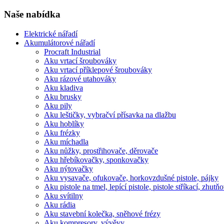
Naše nabídka
Elektrické nářadí
Akumulátorové nářadí
Procraft Industrial
Aku vrtací šroubováky
Aku vrtací příklepové šroubováky
Aku rázové utahováky
Aku kladiva
Aku brusky
Aku pily
Aku leštičky, vybračví přísavka na dlažbu
Aku hoblíky
Aku frézky
Aku míchadla
Aku nůžky, prostřihovače, děrovače
Aku hřebíkovačky, sponkovačky
Aku nýtovačky
Aku vysavače, ofukovače, horkovzdušné pistole, pájky
Aku pistole na tmel, lepící pistole, pistole stříkací, zhut
Aku svítilny
Aku rádia
Aku stavební kolečka, sněhové frézy
Aku kompresory, vývěvy