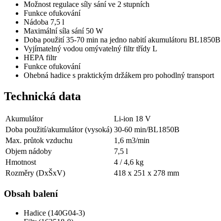
Možnost regulace síly sání ve 2 stupních
Funkce ofukování
Nádoba 7,5 l
Maximální síla sání 50 W
Doba použití 35-70 min na jedno nabití akumulátoru BL1850B
Vyjímatelný vodou omývatelný filtr třídy L
HEPA filtr
Funkce ofukování
Ohebná hadice s praktickým držákem pro pohodlný transport
Technická data
Akumulátor
Li-ion 18 V
Doba použití/akumulátor (vysoká)
30-60 min/BL1850B
Max. průtok vzduchu
1,6 m3/min
Objem nádoby
7,5 l
Hmotnost
4 / 4,6 kg
Rozměry (DxŠxV)
418 x 251 x 278 mm
Obsah balení
Hadice (140G04-3)