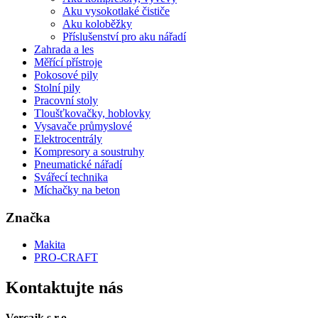
Aku vysokotlaké čističe
Aku koloběžky
Příslušenství pro aku nářadí
Zahrada a les
Měřící přístroje
Pokosové pily
Stolní pily
Pracovní stoly
Tloušťkovačky, hoblovky
Vysavače průmyslové
Elektrocentrály
Kompresory a soustruhy
Pneumatické nářadí
Svářecí technika
Míchačky na beton
Značka
Makita
PRO-CRAFT
Kontaktujte nás
Vercajk s.r.o.