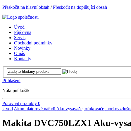
Přeskočit na hlavní obsah
/
Přeskočit na doplňující obsah
Úvod
Půjčovna
Servis
Obchodní podmínky
Novinky
O nás
Kontakty
Přihlášení
Nákupní košík
Porovnat produkty
0
Úvod
Akumulátorové nářadí
Aku vysavače, ofukovače, horkovzdušné 
Makita DVC750LZX1 Aku-vysav