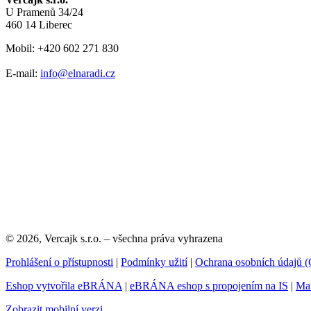
U Pramenů 34/24
460 14 Liberec
Mobil: +420 602 271 830
E-mail:
info@elnaradi.cz
© 2026, Vercajk s.r.o. – všechna práva vyhrazena
Prohlášení o přístupnosti
|
Podmínky užití
|
Ochrana osobních údajů
Eshop vytvořila eBRÁNA
|
eBRÁNA eshop s propojením na IS
|
Mar
Zobrazit mobilní verzi