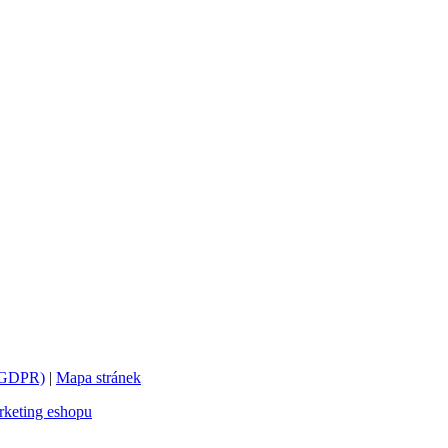
 (GDPR)
|
Mapa stránek
keting eshopu