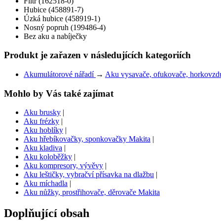
Filtr (162518-0)
Hubice (458891-7)
Úzká hubice (458919-1)
Nosný popruh (199486-4)
Bez aku a nabíječky
Produkt je zařazen v následujících kategoriích
Akumulátorové nářadí
→
Aku vysavače, ofukovače, horkovzduš
Mohlo by Vás také zajímat
Aku brusky
|
Aku frézky
|
Aku hoblíky
|
Aku hřebíkovačky, sponkovačky Makita
|
Aku kladiva
|
Aku koloběžky
|
Aku kompresory, vývěvy
|
Aku leštičky, vybračví přísavka na dlažbu
|
Aku míchadla
|
Aku nůžky, prostřihovače, děrovače Makita
Doplňující obsah