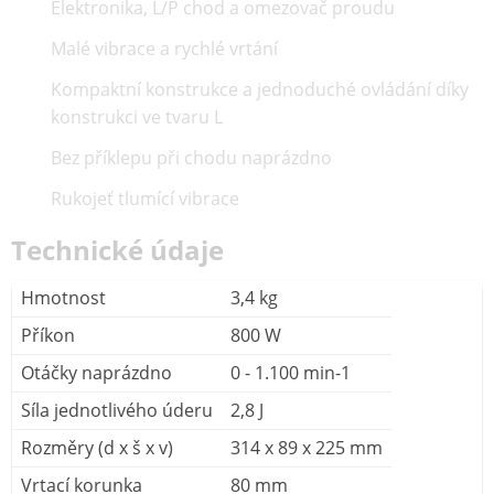
Elektronika, L/P chod a omezovač proudu
Malé vibrace a rychlé vrtání
Kompaktní konstrukce a jednoduché ovládání díky
konstrukci ve tvaru L
Bez příklepu při chodu naprázdno
Rukojeť tlumící vibrace
Technické údaje
Hmotnost
3,4 kg
Příkon
800 W
Otáčky naprázdno
0 - 1.100 min-1
Síla jednotlivého úderu
2,8 J
Rozměry (d x š x v)
314 x 89 x 225 mm
Vrtací korunka
80 mm