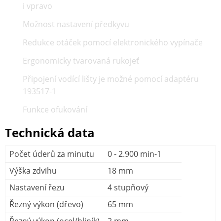
i vpravo
Možnost nastavení předkyvu
Redukce otáček pomocí elektronického vypínače
Ergonomicky tvarovaná rukojeť
Připojení vodící lišty je možné pomocí adaptéru
193517-1
Funkce ofukování
Technická data
Počet úderů za minutu
0 - 2.900 min-1
Výška zdvihu
18 mm
Nastavení řezu
4 stupňový
Řezný výkon (dřevo)
65 mm
Řezný výkon (ocel/hliník)
2 mm