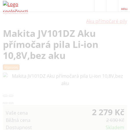
MENU
Aku přímočaré pily
Makita JV101DZ Aku
přímočará pila Li-ion
10,8V,bez aku
Výprodej
2 279 Kč
Vaše cena
Běžná cena
2 690 Kč
Dostupnost
Skladem