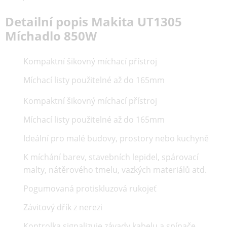
Detailní popis Makita UT1305
Míchadlo 850W
Kompaktní šikovný míchací přístroj
Míchací listy použitelné až do 165mm
Kompaktní šikovný míchací přístroj
Míchací listy použitelné až do 165mm
Ideální pro malé budovy, prostory nebo kuchyně
K míchání barev, stavebních lepidel, spárovací
malty, nátěrového tmelu, vazkých materiálů atd.
Pogumovaná protiskluzová rukojeť
Závitový dřík z nerezi
Kontrolka signalizuje závady kabelu a spínače