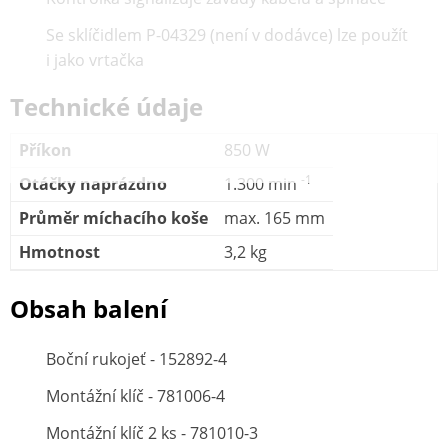
Se sklíčidlem P-04329 (není v dodávce) lze použít
i jako vrtačka
Technické údaje
Příkon
850 W
-1
Otáčky naprázdno
1.300 min
Průměr míchacího koše
max. 165 mm
Hmotnost
3,2 kg
Obsah balení
Boční rukojeť - 152892-4
Montážní klíč - 781006-4
Montážní klíč 2 ks - 781010-3