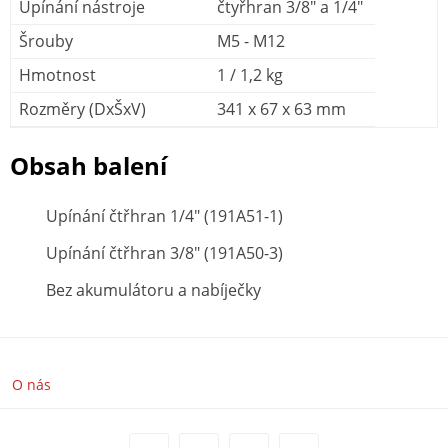
Upínání nástroje
čtyřhran 3/8" a 1/4"
Šrouby
M5 - M12
Hmotnost
1 / 1,2 kg
Rozměry (DxŠxV)
341 x 67 x 63 mm
Obsah balení
Upínání čtřhran 1/4" (191A51-1)
Upínání čtřhran 3/8" (191A50-3)
B
ez akumulátoru a nabíječky
O nás