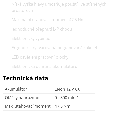
Nízká výška hlavy umožňuje použití i ve stísněných
prostorech
Maximální utahovací moment 47,5 Nm
Jednoduché přepnutí L/P chodu
Elektronický vypínač
Ergonomicky tvarovaná pogumovaná rukojeť
LED osvětlení pracovní plochy
Elektronická ochrana akumulátoru
Technická data
Akumulátor
Li-ion 12 V CXT
Otáčky naprázdno
0 - 800 min-1
Max. utahovací moment
47,5 Nm