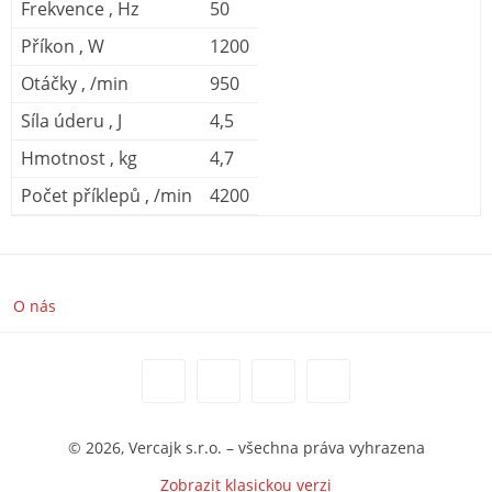
Frekvence , Hz
50
Příkon , W
1200
Otáčky , /min
950
Síla úderu , J
4,5
Hmotnost , kg
4,7
Počet příklepů , /min
4200
O nás
© 2026, Vercajk s.r.o. – všechna práva vyhrazena
Zobrazit klasickou verzi