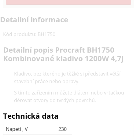
Detailní informace
Kód produktu
:
BH1750
Detailní popis Procraft BH1750
Kombinované kladivo 1200W 4,7J
Kladivo, bez kterého je těžké si představit větší
stavební práce nebo opravy.
S tímto zařízením můžete dlátem nebo vrtačkou
děrovat otvory do tvrdých povrchů.
Technická data
Napeti , V
230