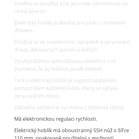
Snadno se používá a lze jej trvale namontovat na
rovný povrch.
Elektrický hoblík je vhodný pro práci s masivním
dřevem.
Používá se ve stavebnictví, opravách a zpracování
dřeva, dýhovaných panelů a dalších.
Využívá běžnou jednofázovou elektřinu, což
znamená, že jej můžete použít kdekoli.
Tento elektrický hoblík je nepostradatelným
pomocníkem každého kutila, který se zabývá
zpracováním dřeva.
Základna zařízení je vyrobena z hliníkové slitiny.
Má elektronickou regulaci rychlosti.
Elektrický hoblík má oboustranný SSH nůž o šířce
110 mm, opakovaně použitelný s možností