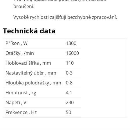
broušení.
Vysoké rychlosti zajišťují bezchybné zpracování.
Technická data
Příkon , W
1300
Otáčky , /min
16000
Hoblovací šířka , mm
110
Nastavitelný úběr , mm
0-3
Hloubka polodrážky , mm
0-8
Hmotnost , kg
4,1
Napeti , V
230
Frekvence , Hz
50