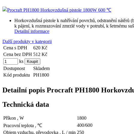
Horkovzdušná pistole k nahřívání povrchů, odstranění nátěrů (b
k pájení, k rozmrazování zmrzlé vody v potrubí, k šetrnému su
Detailní informace
Další produkty v kategorii
Cena s DPH
620 Kč
Cena bez DPH
512 Kč
ks
Dostupnost
Skladem
Kód produktu
PH1800
Detailní popis Procraft PH1800 Horkovzd
Technická data
Příkon , W
1800
400/600
Pracovní teplota , ℃
Objem vzduchu, převodovka , L / min
250