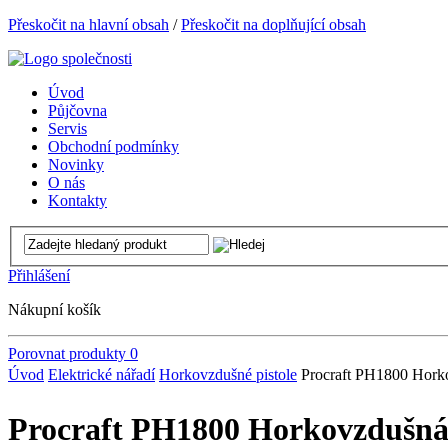
Přeskočit na hlavní obsah
/
Přeskočit na doplňující obsah
Úvod
Půjčovna
Servis
Obchodní podmínky
Novinky
O nás
Kontakty
Přihlášení
Nákupní košík
Porovnat produkty
0
Úvod
Elektrické nářadí
Horkovzdušné pistole
Procraft PH1800 Hork
Procraft PH1800 Horkovzdušná