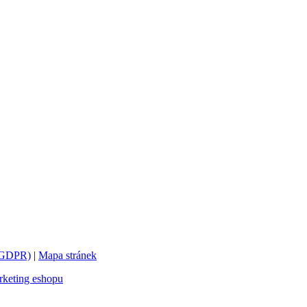
 (GDPR)
|
Mapa stránek
keting eshopu