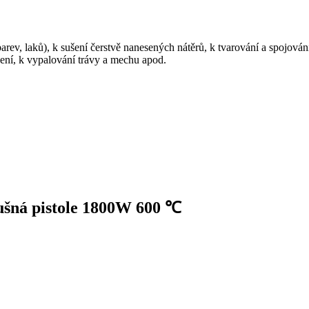
arev, laků), k sušení čerstvě nanesených nátěrů, k tvarování a spojová
šení, k vypalování trávy a mechu apod.
ušná pistole 1800W 600 ℃