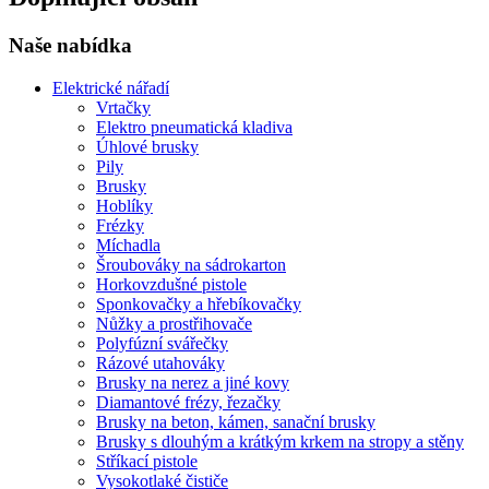
Naše nabídka
Elektrické nářadí
Vrtačky
Elektro pneumatická kladiva
Úhlové brusky
Pily
Brusky
Hoblíky
Frézky
Míchadla
Šroubováky na sádrokarton
Horkovzdušné pistole
Sponkovačky a hřebíkovačky
Nůžky a prostřihovače
Polyfúzní svářečky
Rázové utahováky
Brusky na nerez a jiné kovy
Diamantové frézy, řezačky
Brusky na beton, kámen, sanační brusky
Brusky s dlouhým a krátkým krkem na stropy a stěny
Stříkací pistole
Vysokotlaké čističe