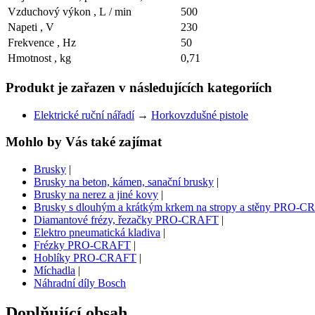
Vzduchový výkon , L / min
500
Napeti , V
230
Frekvence , Hz
50
Hmotnost , kg
0,71
Produkt je zařazen v následujících kategoriích
Elektrické ruční nářadí
→
Horkovzdušné pistole
Mohlo by Vás také zajímat
Brusky
|
Brusky na beton, kámen, sanační brusky
|
Brusky na nerez a jiné kovy
|
Brusky s dlouhým a krátkým krkem na stropy a stěny PRO-
Diamantové frézy, řezačky PRO-CRAFT
|
Elektro pneumatická kladiva
|
Frézky PRO-CRAFT
|
Hoblíky PRO-CRAFT
|
Míchadla
|
Náhradní díly Bosch
Doplňující obsah