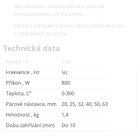
ada nástavců zaručí svařování potrubí
homopolymeru, 20 do 63mm.
Lehká a kompaktní konstrukce umožňuje práci
v omezeném prostoru.
Technická data
Napětí , V
230
Frekvence , Hz
50
Příkon , W
800
Teplota, C°
0-300
Párové nástavce, mm
20, 25, 32, 40, 50, 63
Hmotnost , kg
1,4
Doba zahřívání (min)
Do 10