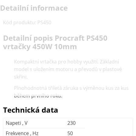
Detailní informace
Kód produktu
:
PS450
Detailní popis Procraft PS450
vrtačky 450W 10mm
Kompaktní vrtačka pro hobby využití. Základní
model s uložením motoru a převodů v plastové
skříni.
Plnohodnotná tříletá záruka s výměnou kus za kus
během prvního roku.
Technická data
Napeti , V
230
Frekvence , Hz
50