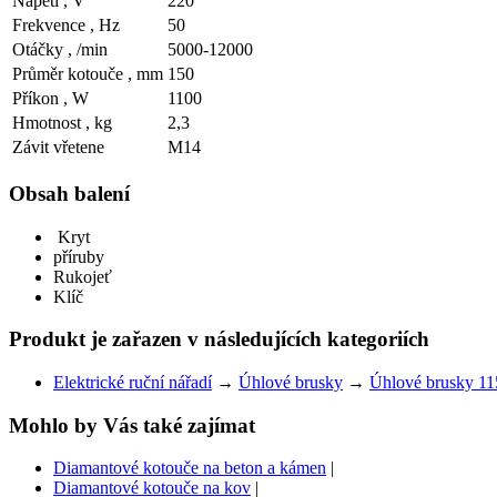
Napeti , V
220
Frekvence , Hz
50
Otáčky , /min
5000-12000
Průměr kotouče , mm
150
Příkon , W
1100
Hmotnost , kg
2,3
Závit vřetene
M14
Obsah balení
Kryt
příruby
Rukojeť
Klíč
Produkt je zařazen v následujících kategoriích
Elektrické ruční nářadí
→
Úhlové brusky
→
Úhlové brusky 11
Mohlo by Vás také zajímat
Diamantové kotouče na beton a kámen
|
Diamantové kotouče na kov
|