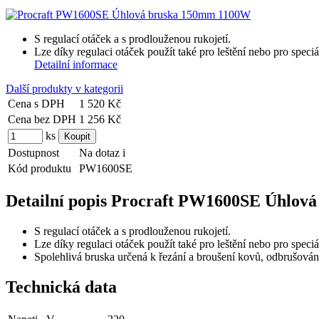
S regulací otáček a s prodlouženou rukojetí.
Lze díky regulaci otáček použít také pro leštění nebo pro speci
Detailní informace
Další produkty v kategorii
Cena s DPH
1 520 Kč
Cena bez DPH
1 256 Kč
ks
Dostupnost
Na dotaz
i
Kód produktu
PW1600SE
Detailní popis Procraft PW1600SE Úhlo
S regulací otáček a s prodlouženou rukojetí.
Lze díky regulaci otáček použít také pro leštění nebo pro speci
Spolehlivá bruska určená k řezání a broušení kovů, odbrušován
Technická data