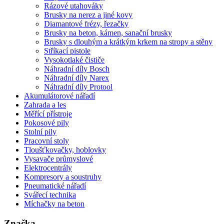
Rázové utahováky
Brusky na nerez a jiné kovy
Diamantové frézy, řezačky
Brusky na beton, kámen, sanační brusky
Brusky s dlouhým a krátkým krkem na stropy a stěny
Stříkací pistole
Vysokotlaké čističe
Náhradní díly Bosch
Náhradní díly Narex
Náhradní díly Protool
Akumulátorové nářadí
Zahrada a les
Měřící přístroje
Pokosové pily
Stolní pily
Pracovní stoly
Tloušťkovačky, hoblovky
Vysavače průmyslové
Elektrocentrály
Kompresory a soustruhy
Pneumatické nářadí
Svářecí technika
Míchačky na beton
Značka