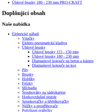
Úhlové brusky 180 - 230 mm PRO-CRAFT
Doplňující obsah
Naše nabídka
Elektrické nářadí
Vrtačky
Elektro pneumatická kladiva
Úhlové brusky
Úhlové brusky 115 - 150 mm
Úhlové brusky 180 - 230 mm
Diamantové kotouče na beton a kámen
Diamantové kotouče na kov
Pily
Brusky
Hoblíky
Frézky
Míchadla
Šroubováky na sádrokarton
Horkovzdušné pistole
Sponkovačky a hřebíkovačky
Nůžky a prostřihovače
Polyfúzní svářečky