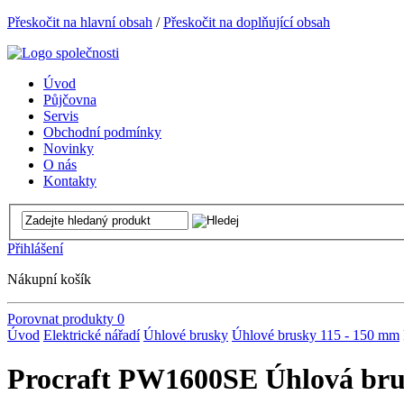
Přeskočit na hlavní obsah
/
Přeskočit na doplňující obsah
Úvod
Půjčovna
Servis
Obchodní podmínky
Novinky
O nás
Kontakty
Přihlášení
Nákupní košík
Porovnat produkty
0
Úvod
Elektrické nářadí
Úhlové brusky
Úhlové brusky 115 - 150 mm
Procraft PW1600SE Úhlová br