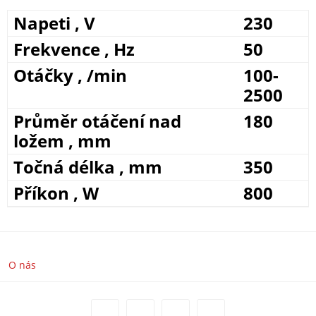
Napeti , V
230
Frekvence , Hz
50
Otáčky , /min
100-
2500
Průměr otáčení nad
180
ložem , mm
Točná délka , mm
350
Příkon , W
800
O nás