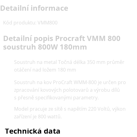
Detailní informace
Kód produktu
:
VMM800
Detailní popis Procraft VMM 800
soustruh 800W 180mm
Soustruh na metal Točná délka 350 mm průměr
otáčení nad ložem 180 mm
Soustruh na kov ProCraft WMM-800 je určen pro
zpracování kovových polotovarů a výrobu dílů
s přesně specifikovanými parametry.
Model pracuje ze sítě s napětím 220 Voltů, výkon
zařízení je 800 wattů.
Technická data