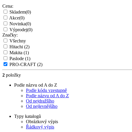
Cena:
Skladem
(0)
Akce
(0)
Novinka
(0)
Výprodej
(0)
Značky:
Všechny
Hitachi
(2)
Makita
(1)
Paslode
(1)
PRO-CRAFT
(2)
2
položky
Podle názvu od A do Z
Podle kódu vzestupně
Podle názvu od A do Z
Od nejdražšího
Od nejlevnějšího
Typy katalogů
Obrázkový výpis
Řádkový výpis