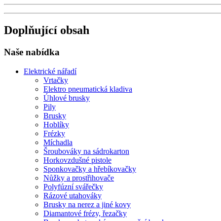
Doplňující obsah
Naše nabídka
Elektrické nářadí
Vrtačky
Elektro pneumatická kladiva
Úhlové brusky
Pily
Brusky
Hoblíky
Frézky
Míchadla
Šroubováky na sádrokarton
Horkovzdušné pistole
Sponkovačky a hřebíkovačky
Nůžky a prostřihovače
Polyfúzní svářečky
Rázové utahováky
Brusky na nerez a jiné kovy
Diamantové frézy, řezačky