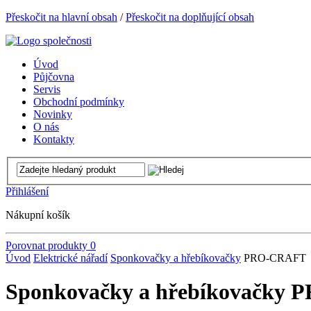
Přeskočit na hlavní obsah
/
Přeskočit na doplňující obsah
Úvod
Půjčovna
Servis
Obchodní podmínky
Novinky
O nás
Kontakty
Přihlášení
Nákupní košík
Porovnat produkty
0
Úvod
Elektrické nářadí
Sponkovačky a hřebíkovačky
PRO-CRAFT
Sponkovačky a hřebíkovačky