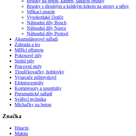
Brusky na beton, kámen, sanační brusky
Brusky s dlouhým a krátkým krkem na stropy a stěny
Stříkací pistole
Vysokotlaké čističe
Náhradní díly Bosch
Náhradní díly Narex
Náhradní díly Protool
Akumulátorové nářadí
Zahrada a les
Měřící přístroje
Pokosové pily
Stolní pily
Pracovní stoly
Tloušťkovačky, hoblovky
Vysavače průmyslové
Elektrocentrály
Kompresory a soustruhy
Pneumatické nářadí
Svářecí technika
Míchačky na beton
Značka
Hitachi
Makita