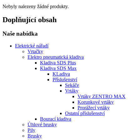
Nebyly nalezeny žádné produkty.
Doplňující obsah
Naše nabídka
Elektrické nářadí
Vrtačky
Elektro pneumatická kladiva
Kladiva SDS Plus
Kladiva SDS Max
KLadiva
Příslušenství
Sekáče
Vrtáky
Vrtáky ZENTRO MAX
Korunkové vrtáky
Prorážecí vrtáky
Ostatní příslušenství
Bourací kladiva
Úhlové brusky
Pily
Brusky