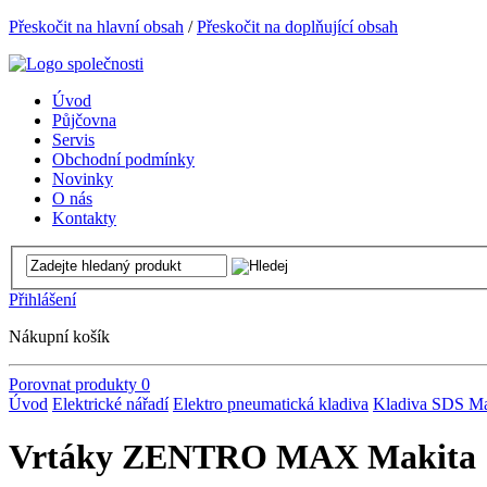
Přeskočit na hlavní obsah
/
Přeskočit na doplňující obsah
Úvod
Půjčovna
Servis
Obchodní podmínky
Novinky
O nás
Kontakty
Přihlášení
Nákupní košík
Porovnat produkty
0
Úvod
Elektrické nářadí
Elektro pneumatická kladiva
Kladiva SDS M
Vrtáky ZENTRO MAX Makita