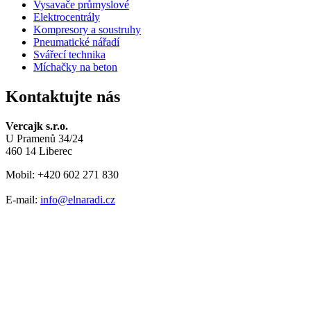
Vysavače průmyslové
Elektrocentrály
Kompresory a soustruhy
Pneumatické nářadí
Svářecí technika
Míchačky na beton
Kontaktujte nás
Vercajk s.r.o.
U Pramenů 34/24
460 14 Liberec
Mobil: +420 602 271 830
E-mail:
info@elnaradi.cz