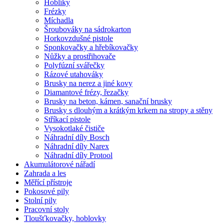
Hoblíky
Frézky
Míchadla
Šroubováky na sádrokarton
Horkovzdušné pistole
Sponkovačky a hřebíkovačky
Nůžky a prostřihovače
Polyfúzní svářečky
Rázové utahováky
Brusky na nerez a jiné kovy
Diamantové frézy, řezačky
Brusky na beton, kámen, sanační brusky
Brusky s dlouhým a krátkým krkem na stropy a stěny
Stříkací pistole
Vysokotlaké čističe
Náhradní díly Bosch
Náhradní díly Narex
Náhradní díly Protool
Akumulátorové nářadí
Zahrada a les
Měřící přístroje
Pokosové pily
Stolní pily
Pracovní stoly
Tloušťkovačky, hoblovky