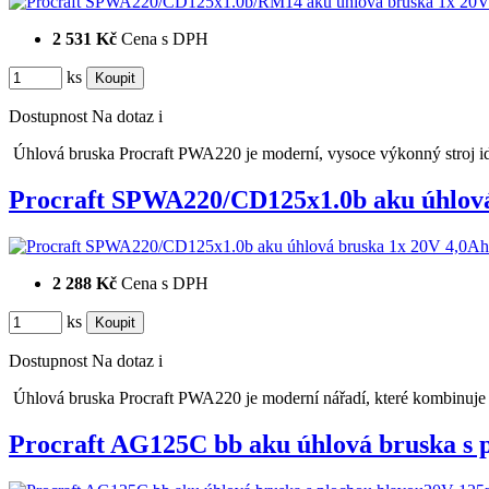
2 531 Kč
Cena s DPH
ks
Dostupnost
Na dotaz
i
Úhlová bruska Procraft PWA220 je moderní, vysoce výkonný stroj id
Procraft SPWA220/CD125x1.0b aku úhlo
2 288 Kč
Cena s DPH
ks
Dostupnost
Na dotaz
i
Úhlová bruska Procraft PWA220 je moderní nářadí, které kombinuje
Procraft AG125C bb aku úhlová bruska s