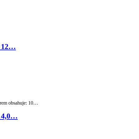
á 12…
orem obsahuje: 10…
 4,0…