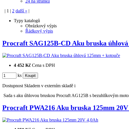
24 na stránku
|
1
|
2
další
»
|
Typy katalogů
Obrázkový výpis
Řádkový výpis
Procraft SAG125B-CD Aku bruska úhlov
4 452 Kč
Cena s DPH
ks
Dostupnost
Skladem v externím skladě
i
Sada s aku úhlovou bruskou Procraft AG125B s bezuhlíkovým mot
Procraft PWA216 Aku bruska 125mm 20V