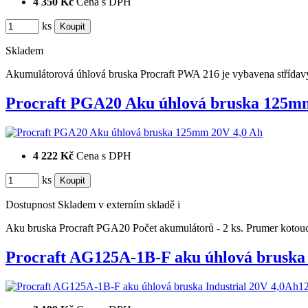
4 350 Kč
Cena s DPH
ks
Skladem
Akumulátorová úhlová bruska Procraft PWA 216 je vybavena stříd
Procraft PGA20 Aku úhlová bruska 125
4 222 Kč
Cena s DPH
ks
Dostupnost
Skladem v externím skladě
i
Aku bruska Procraft PGA20 Počet akumulátorů - 2 ks. Prumer kot
Procraft AG125A-1B-F aku úhlová brusk