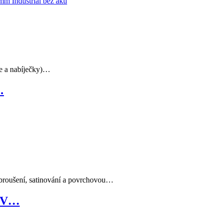
e a nabíječky)…
…
broušení, satinování a povrchovou…
20V…