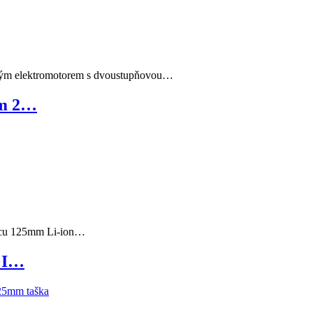
avým elektromotorem s dvoustupňovou…
mm 2…
oucu 125mm Li-ion…
a I…