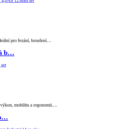
eální pro řezání, broušení…
vá b…
 výkon, mobilitu a ergonomii.…
 p…