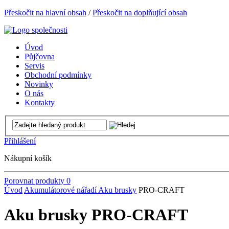
Přeskočit na hlavní obsah
/
Přeskočit na doplňující obsah
Úvod
Půjčovna
Servis
Obchodní podmínky
Novinky
O nás
Kontakty
Přihlášení
Nákupní košík
Porovnat produkty
0
Úvod
Akumulátorové nářadí
Aku brusky
PRO-CRAFT
Aku brusky PRO-CRAFT