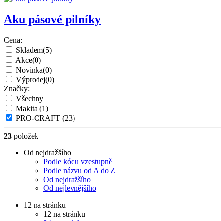
Aku pásové pilníky
Cena:
Skladem
(5)
Akce
(0)
Novinka
(0)
Výprodej
(0)
Značky:
Všechny
Makita
(1)
PRO-CRAFT
(23)
23
položek
Od nejdražšího
Podle kódu vzestupně
Podle názvu od A do Z
Od nejdražšího
Od nejlevnějšího
12 na stránku
12 na stránku