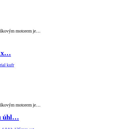
uhlíkovým motorem je…
 1x…
uhlíkovým motorem je…
u úhl…