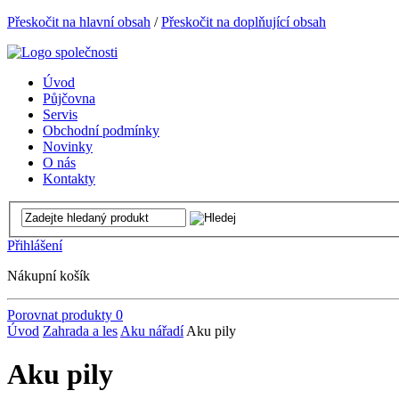
Přeskočit na hlavní obsah
/
Přeskočit na doplňující obsah
Úvod
Půjčovna
Servis
Obchodní podmínky
Novinky
O nás
Kontakty
Přihlášení
Nákupní košík
Porovnat produkty
0
Úvod
Zahrada a les
Aku nářadí
Aku pily
Aku pily