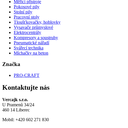
Měřící přístroje
Pokosové pily
Stolní pily
Pracovní stoly
Tloušťkovačky, hoblovky
Vysavače průmyslové
Elektrocentrály
Kompresory a soustruhy
Pneumatické nářadí
Svářecí technika
Míchačky na beton
Značka
PRO-CRAFT
Kontaktujte nás
Vercajk s.r.o.
U Pramenů 34/24
460 14 Liberec
Mobil: +420 602 271 830