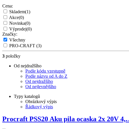
Cena:
Skladem
(1)
Akce
(0)
Novinka
(0)
Výprodej
(0)
Značky:
Všechny
PRO-CRAFT
(3)
3
položky
Od nejdražšího
Podle kódu vzestupně
Podle názvu od A do Z
Od nejdražšího
Od nejlevnějšího
Typy katalogů
Obrázkový výpis
Řádkový výpis
Procraft PSS20 Aku pila ocaska 2x 20V 4