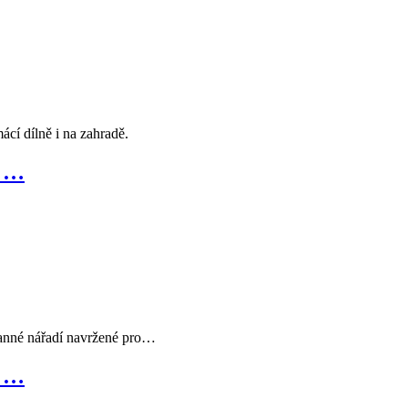
cí dílně i na zahradě.
V …
ranné nářadí navržené pro…
V …