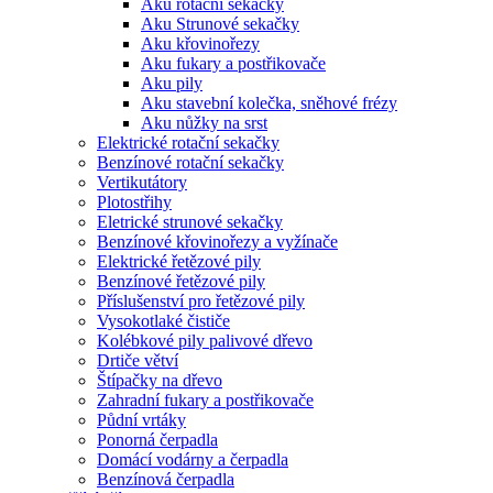
Aku rotační sekačky
Aku Strunové sekačky
Aku křovinořezy
Aku fukary a postřikovače
Aku pily
Aku stavební kolečka, sněhové frézy
Aku nůžky na srst
Elektrické rotační sekačky
Benzínové rotační sekačky
Vertikutátory
Plotostřihy
Eletrické strunové sekačky
Benzínové křovinořezy a vyžínače
Elektrické řetězové pily
Benzínové řetězové pily
Příslušenství pro řetězové pily
Vysokotlaké čističe
Kolébkové pily palivové dřevo
Drtiče větví
Štípačky na dřevo
Zahradní fukary a postřikovače
Půdní vrtáky
Ponorná čerpadla
Domácí vodárny a čerpadla
Benzínová čerpadla