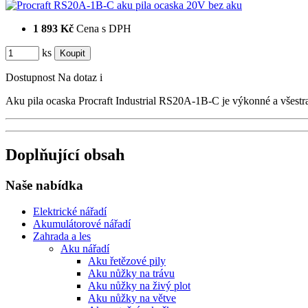
1 893 Kč
Cena s DPH
ks
Dostupnost
Na dotaz
i
Aku pila ocaska Procraft Industrial RS20A-1B-C je výkonné a všest
Doplňující obsah
Naše nabídka
Elektrické nářadí
Akumulátorové nářadí
Zahrada a les
Aku nářadí
Aku řetězové pily
Aku nůžky na trávu
Aku nůžky na živý plot
Aku nůžky na větve