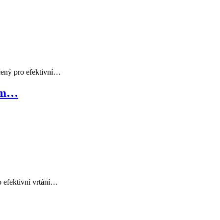
čený pro efektivní…
50m…
o efektivní vrtání…