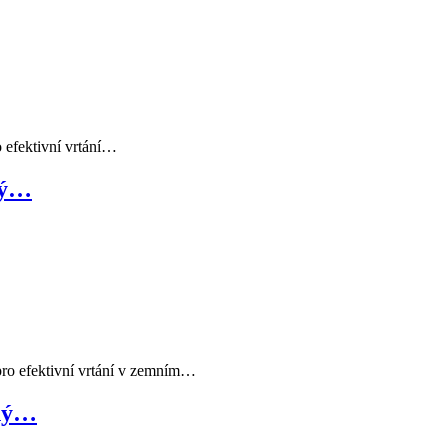
o efektivní vrtání…
ný…
pro efektivní vrtání v zemním…
tný…