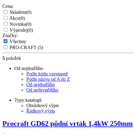
Cena:
Skladem
(0)
Akce
(0)
Novinka
(0)
Výprodej
(0)
Značky:
Všechny
PRO-CRAFT
(5)
5
položek
Od nejdražšího
Podle kódu vzestupně
Podle názvu od A do Z
Od nejdražšího
Od nejlevnějšího
Typy katalogů
Obrázkový výpis
Řádkový výpis
Procraft GD62 půdní vrták 1,4kW 250mm