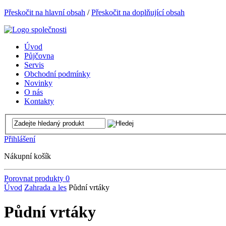
Přeskočit na hlavní obsah
/
Přeskočit na doplňující obsah
Úvod
Půjčovna
Servis
Obchodní podmínky
Novinky
O nás
Kontakty
Přihlášení
Nákupní košík
Porovnat produkty
0
Úvod
Zahrada a les
Půdní vrtáky
Půdní vrtáky