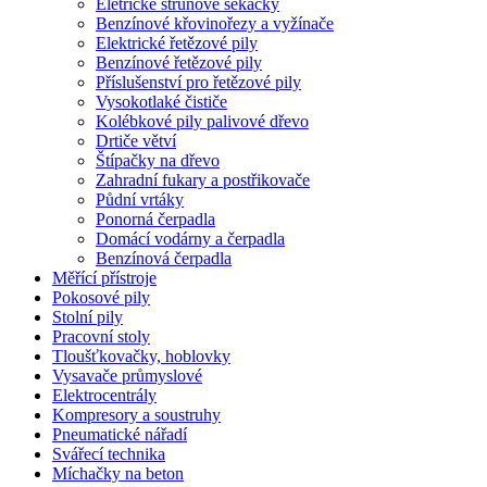
Eletrické strunové sekačky
Benzínové křovinořezy a vyžínače
Elektrické řetězové pily
Benzínové řetězové pily
Příslušenství pro řetězové pily
Vysokotlaké čističe
Kolébkové pily palivové dřevo
Drtiče větví
Štípačky na dřevo
Zahradní fukary a postřikovače
Půdní vrtáky
Ponorná čerpadla
Domácí vodárny a čerpadla
Benzínová čerpadla
Měřící přístroje
Pokosové pily
Stolní pily
Pracovní stoly
Tloušťkovačky, hoblovky
Vysavače průmyslové
Elektrocentrály
Kompresory a soustruhy
Pneumatické nářadí
Svářecí technika
Míchačky na beton