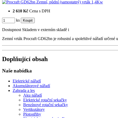
2 610 Kč
Cena s DPH
ks
Dostupnost
Skladem v externím skladě
i
Zemní vrták Procraft GD62bn je robustní a spolehlivé nářadí určené 
Doplňující obsah
Naše nabídka
Elektrické nářadí
Akumulátorové nářadí
Zahrada a les
Aku nářadí
Elektrické rotační sekačky
Benzínové rotační sekačky
Vertikutátory
Plotostřihy