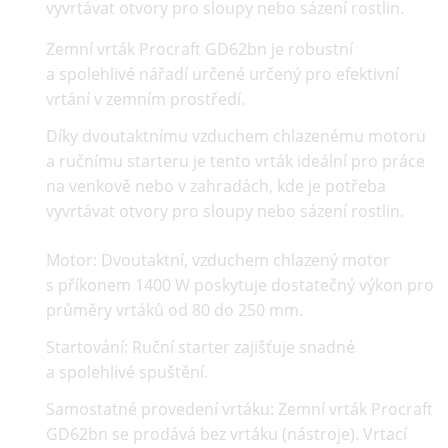
vyvrtávat otvory pro sloupy nebo sázení rostlin.
Zemní vrták Procraft GD62bn je robustní
a spolehlivé nářadí určené určený pro efektivní
vrtání v zemním prostředí.
Díky dvoutaktnímu vzduchem chlazenému motoru
a ručnímu starteru je tento vrták ideální pro práce
na venkově nebo v zahradách, kde je potřeba
vyvrtávat otvory pro sloupy nebo sázení rostlin.
Motor:
Dvoutaktní, vzduchem chlazený motor
s příkonem 1400 W poskytuje dostatečný výkon pro
průměry vrtáků od 80 do 250 mm.
Startování:
Ruční starter zajišťuje snadné
a spolehlivé spuštění.
Samostatné provedení vrtáku:
Zemní vrták Procraft
GD62bn
se prodává bez vrtáku (nástroje).
Vrtací