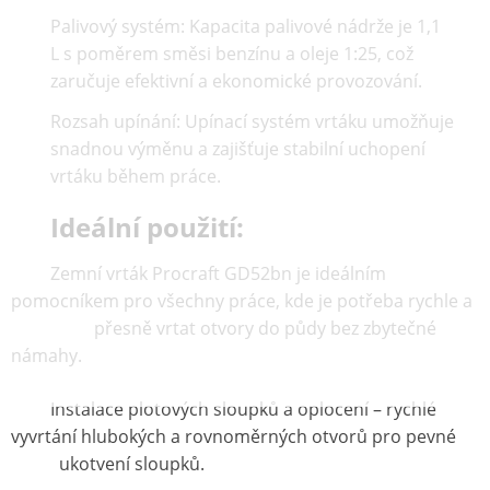
Palivový systém:
Kapacita palivové nádrže je 1,1
L s poměrem směsi benzínu a oleje 1:25, což
zaručuje efektivní a ekonomické provozování.
Rozsah upínání:
Upínací systém vrtáku umožňuje
snadnou výměnu a zajišťuje stabilní uchopení
vrtáku během práce.
Ideální použití:
Zemní vrták Procraft GD52bn je ideálním
pomocníkem pro všechny práce, kde je potřeba
rychle a
přesně vrtat otvory do půdy
bez zbytečné
námahy.
Instalace plotových sloupků a oplocení – rychlé
vyvrtání hlubokých a rovnoměrných otvorů pro pevné
ukotvení sloupků.