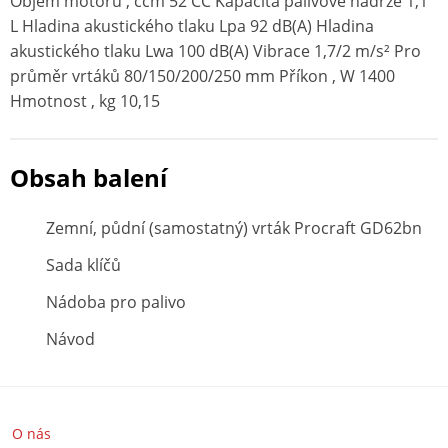
Objem motoru , ccm 52 СС Kapacita palivové nádrže 1,1
L Hladina akustického tlaku Lpa 92 dB(A) Hladina
akustického tlaku Lwa 100 dB(A) Vibrace 1,7/2 m/s² Pro
průměr vrtáků 80/150/200/250 mm Příkon , W 1400
Hmotnost , kg 10,15
Obsah balení
Zemní, půdní (samostatný) vrták Procraft GD62bn
Sada klíčů
Nádoba pro palivo
Návod
O nás