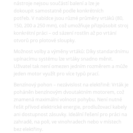
nástroje nejsou součástí balení a lze je
dokoupit
samostatně podle konkrétních
potřeb
. V nabídce jsou různé průměry vrtáků (80,
150, 200 a 250 mm), což umožňuje přizpůsobit stroj
konkrétní práci – od sázení rostlin až po vrtání
otvorů pro plotové sloupky.
Možnost volby a výměny vrtáků:
Díky standardnímu
upínacímu systému lze vrtáky snadno měnit.
Uživatel tak není omezen jedním rozměrem a může
jeden motor využít pro více typů prací.
Benzínový pohon – nezávislost na elektřině:
Vrták je
poháněn benzínovým dvoutaktním motorem, což
znamená maximální volnost pohybu. Není nutné
řešit přívod elektrické energie, prodlužovací kabely
ani dostupnost zásuvky. Ideální řešení pro práci na
zahradě, na poli, ve vinohradech nebo v místech
bez elektřiny.