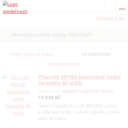
MENU
Zahrada a les
Zrušit
Filtrovány položky značky: PRO-CRAFT
filtr
Podle názvu od A do Z
Od nejdražšího
Od nejlevnějšího
Procraft WP100 benzínové vodní
čerpadlo 80 m3/h
Dostupnost
Skladem v externím skladě
13 549 Kč
Vodní čerpadlo Procraft WP100 je určeno
k odčerpání vody z nádrže, rybníku, jezírka
nebo ze sklepa…