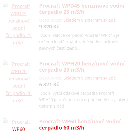
Procraft WPD45 benzínové vodní
čerpadlo 25 m3/h
Dostupnost
Skladem v externím skladě
9 320 Kč
Vodní kalové čerpadlo Procraft WPD45 je
určeno k odčerpání kalné vody s příměsí
pevných částí z&nb…
Procraft WPH20 benzínové vodní
čerpadlo 20 m3/h
Dostupnost
Skladem v externím skladě
6 821 Kč
Vodní vysokotlakové čerpadlo Procraft
WPH20 je určeno k odčerpání vody s vysokým
tlakem z nád…
Procraft WP60 benzínové vodní
čerpadlo 60 m3/h