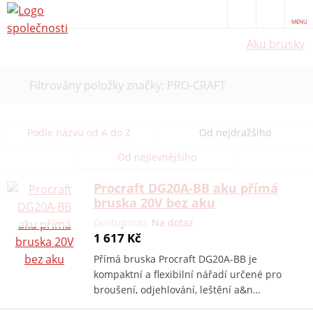
MENU
Aku brusky
Zrušit
Filtrovány položky značky: PRO-CRAFT
filtr
Podle názvu od A do Z
Od nejdražšího
Od nejlevnějšího
Procraft DG20A-BB aku přímá
bruska 20V bez aku
Dostupnost
Na dotaz
1 617 Kč
Přímá bruska Procraft DG20A-BB je
kompaktní a flexibilní nářadí určené pro
broušení, odjehlování, leštění a&n…