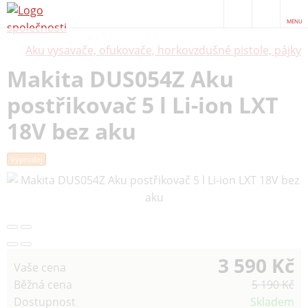
MENU
Aku vysavače, ofukovače, horkovzdušné pistole, pájky
Makita DUS054Z Aku
postřikovač 5 l Li-ion LXT
18V bez aku
Výprodej
3 590 Kč
Vaše cena
Běžná cena
5 190 Kč
Dostupnost
Skladem