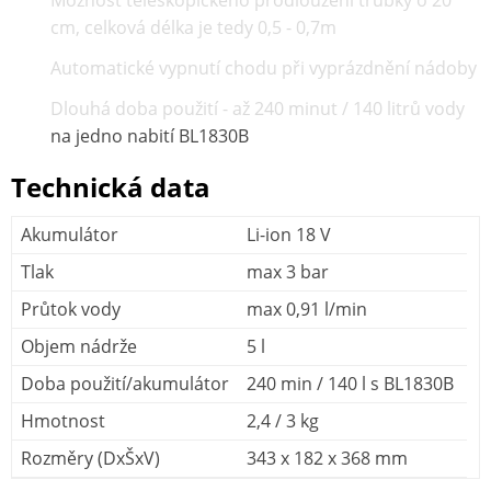
Možnost teleskopického prodloužení trubky o 20
cm, celková délka je tedy 0,5 - 0,7m
Automatické vypnutí chodu při vyprázdnění nádoby
Dlouhá doba použití - až 240 minut / 140 litrů vody
na jedno nabití BL1830B
Technická data
Akumulátor
Li-ion 18 V
Tlak
max 3 bar
Průtok vody
max 0,91 l/min
Objem nádrže
5 l
Doba použití/akumulátor
240 min / 140 l s BL1830B
Hmotnost
2,4 / 3 kg
Rozměry (DxŠxV)
343 x 182 x 368 mm