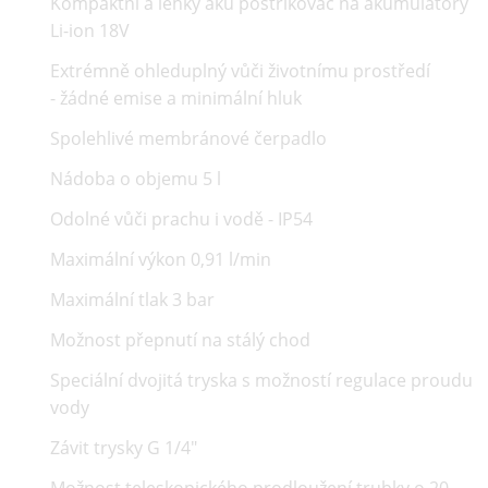
Kompaktní a lehký aku postřikovač na akumulátory
Li-ion 18V
Extrémně ohleduplný vůči životnímu prostředí
- žádné emise a minimální hluk
Spolehlivé membránové čerpadlo
Nádoba o objemu 5 l
Odolné vůči prachu i vodě - IP54
Maximální výkon 0,91 l/min
Maximální tlak 3 bar
Možnost přepnutí na stálý chod
Speciální dvojitá tryska s možností regulace proudu
vody
Závit trysky G 1/4"