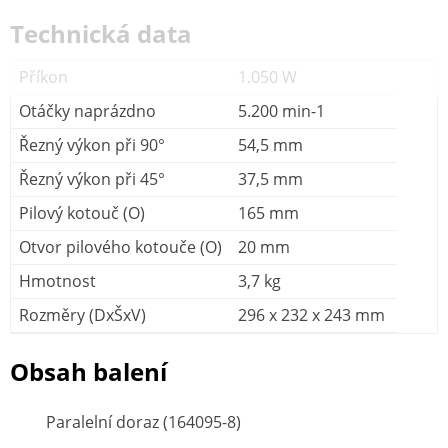
Technická data
Příkon
1.050 W
Otáčky naprázdno
5.200 min-1
Řezný výkon při 90°
54,5 mm
Řezný výkon při 45°
37,5 mm
Pilový kotouč (O)
165 mm
Otvor pilového kotouče (O)
20 mm
Hmotnost
3,7 kg
Rozměry (DxŠxV)
296 x 232 x 243 mm
Obsah balení
Paralelní doraz (164095-8)