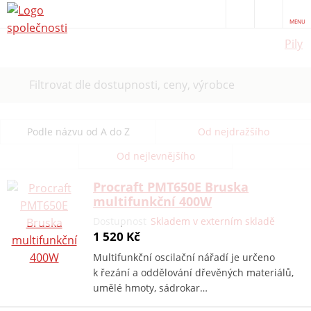
MENU
Pily
Filtrovat dle dostupnosti, ceny, výrobce
Podle názvu od A do Z
Od nejdražšího
Od nejlevnějšího
Procraft PMT650E Bruska
multifunkční 400W
Dostupnost
Skladem v externím skladě
1 520 Kč
Multifunkční oscilační nářadí je určeno
k řezání a oddělování dřevěných materiálů,
umělé hmoty, sádrokar…