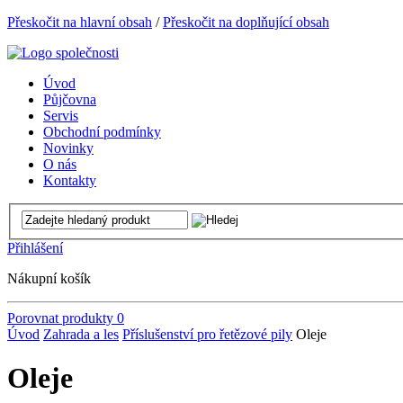
Přeskočit na hlavní obsah
/
Přeskočit na doplňující obsah
Úvod
Půjčovna
Servis
Obchodní podmínky
Novinky
O nás
Kontakty
Přihlášení
Nákupní košík
Porovnat produkty
0
Úvod
Zahrada a les
Příslušenství pro řetězové pily
Oleje
Oleje