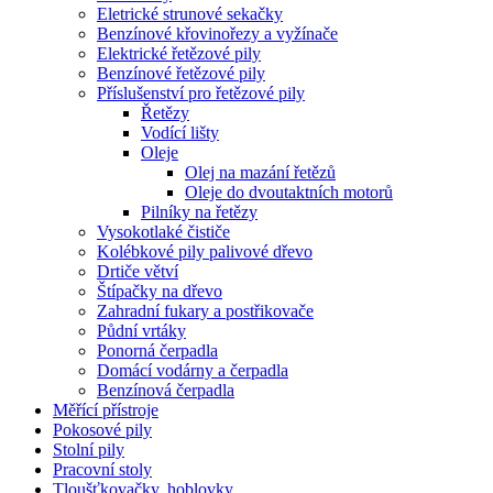
Eletrické strunové sekačky
Benzínové křovinořezy a vyžínače
Elektrické řetězové pily
Benzínové řetězové pily
Příslušenství pro řetězové pily
Řetězy
Vodící lišty
Oleje
Olej na mazání řetězů
Oleje do dvoutaktních motorů
Pilníky na řetězy
Vysokotlaké čističe
Kolébkové pily palivové dřevo
Drtiče větví
Štípačky na dřevo
Zahradní fukary a postřikovače
Půdní vrtáky
Ponorná čerpadla
Domácí vodárny a čerpadla
Benzínová čerpadla
Měřící přístroje
Pokosové pily
Stolní pily
Pracovní stoly
Tloušťkovačky, hoblovky