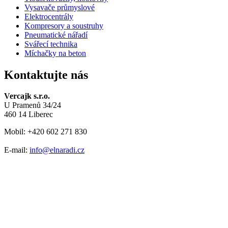
Vysavače průmyslové
Elektrocentrály
Kompresory a soustruhy
Pneumatické nářadí
Svářecí technika
Míchačky na beton
Kontaktujte nás
Vercajk s.r.o.
U Pramenů 34/24
460 14 Liberec
Mobil: +420 602 271 830
E-mail:
info@elnaradi.cz