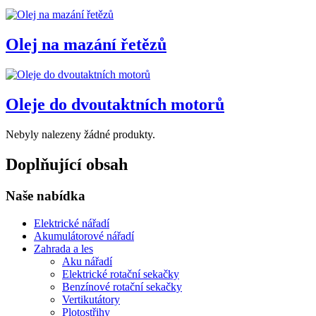
Olej na mazání řetězů
Oleje do dvoutaktních motorů
Nebyly nalezeny žádné produkty.
Doplňující obsah
Naše nabídka
Elektrické nářadí
Akumulátorové nářadí
Zahrada a les
Aku nářadí
Elektrické rotační sekačky
Benzínové rotační sekačky
Vertikutátory
Plotostřihy