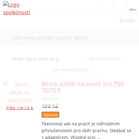
MENU
Brusky
Zrušit
Filtrovány položky značky: Bosch
filtr
Podle názvu od A do Z
Od nejdražšího
Od nejlevnějšího
Bosch sáček na proch pro PBS
75/75 E
Skladem
490 Kč
Výprodej
Tkaninový vak na prach je náhradním
příslušenstvím pro sběr prachu. Dodává se
s adaptérem. Vhodné pro: …