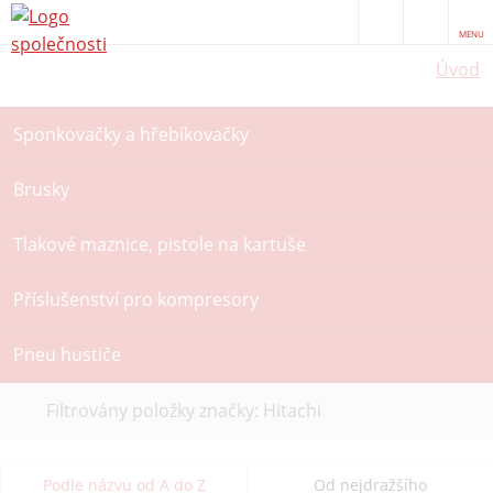
MENU
Úvod
Sponkovačky a hřebíkovačky
Brusky
Tlakové maznice, pistole na kartuše
Příslušenství pro kompresory
Pneu hustiče
Zrušit
Filtrovány položky značky: Hitachi
filtr
Podle názvu od A do Z
Od nejdražšího