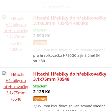
Od nejlevnějšího
Hitachi Hřebíky do hřebíkovačky
3,1x63mm 705454 4800ks
Skladem
2 890 Kč
Výprodej
3,1x63mm kroužkové galvanizované vhodné
pro hřebíkovačku HR90GC a jiné úhel 34
stupňů
Hitachi Hřebíky do hřebíkovačky
3,1x75mm 70548
Skladem
2 125 Kč
Výprodej
3,1x75mm kroužkové galvanizované vhodné