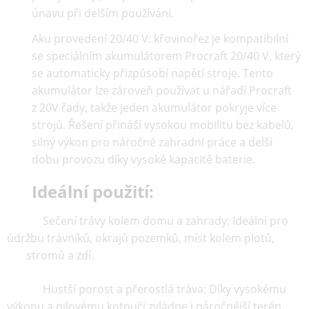
únavu při delším používání.
Aku provedení 20/40 V:
křovinořez je kompatibilní
se speciálním akumulátorem Procraft 20/40 V, který
se automaticky přizpůsobí napětí stroje.
Tento
akumulátor lze zároveň používat u nářadí Procraft
z 20V řady,
takže jeden akumulátor pokryje více
strojů. Řešení přináší vysokou mobilitu bez kabelů,
silný výkon pro náročné zahradní práce a delší
dobu provozu díky vysoké kapacitě baterie.
Ideální použití:
Sečení trávy kolem domu a zahrady: Ideální pro
údržbu trávníků, okrajů pozemků, míst kolem plotů,
stromů a zdí.
Hustší porost a přerostlá tráva: Díky vysokému
výkonu a pilovému kotouči zvládne i náročnější terén,