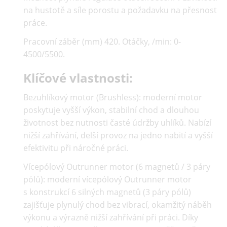
na hustotě a síle porostu a požadavku na přesnost
práce.
Pracovní záběr (mm) 420. Otáčky, /min: 0-
4500/5500.
Klíčové vlastnosti:
Bezuhlíkový motor (Brushless):
moderní motor
poskytuje vyšší výkon, stabilní chod a dlouhou
životnost bez nutnosti časté údržby uhlíků. Nabízí
nižší zahřívání, delší provoz na jedno nabití a vyšší
efektivitu při náročné práci.
Vícepólový Outrunner motor (6 magnetů / 3 páry
pólů):
moderní vícepólový Outrunner motor
s konstrukcí 6 silných magnetů (3 páry pólů)
zajišťuje plynulý chod bez vibrací, okamžitý náběh
výkonu a výrazně nižší zahřívání při práci. Díky