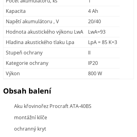
Počet akumulátorů, ks
1
Kapacita
4 Ah
Napětí akumulátoru , V
20/40
Hodnota akustického výkonu LwA
LwA=93
Hladina akustického tlaku Lpa
LpA = 85 K=3
Stupeň ochrany
II
Kategorie ochrany
IP20
Výkon
800 W
Obsah balení
Aku křovinořez Procraft ATA-40BS
montážní klíče
ochranný kryt