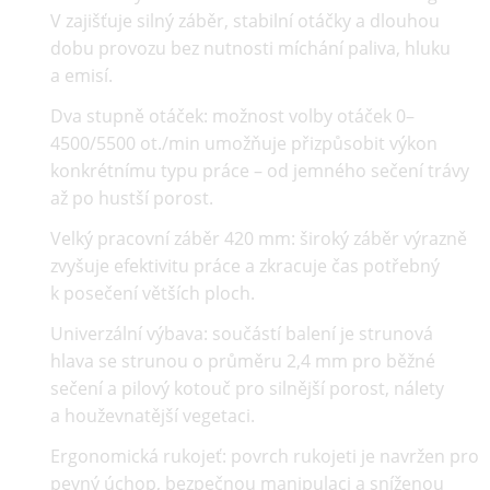
V zajišťuje silný záběr, stabilní otáčky a dlouhou
dobu provozu bez nutnosti míchání paliva, hluku
a emisí.
Dva stupně otáček:
možnost volby otáček
0–
4500/5500 ot./min
umožňuje přizpůsobit výkon
konkrétnímu typu práce – od jemného sečení trávy
až po hustší porost.
Velký pracovní záběr 420 mm:
široký záběr výrazně
zvyšuje efektivitu práce a zkracuje čas potřebný
k posečení větších ploch.
Univerzální výbava:
součástí balení je strunová
hlava se strunou o průměru
2,4 mm
pro běžné
sečení a pilový kotouč pro silnější porost, nálety
a houževnatější vegetaci.
Ergonomická rukojeť:
povrch rukojeti je navržen pro
pevný úchop, bezpečnou manipulaci a sníženou