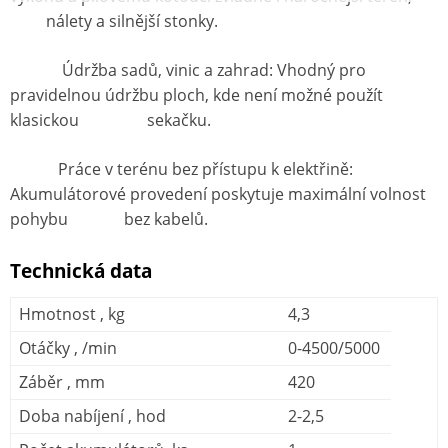
nálety a silnější stonky.
Údržba sadů, vinic a zahrad: Vhodný pro
pravidelnou údržbu ploch, kde není možné použít
klasickou sekačku.
Práce v terénu bez přístupu k elektřině:
Akumulátorové provedení poskytuje maximální volnost
pohybu bez kabelů.
Technická data
Hmotnost , kg
4,3
Otáčky , /min
0-4500/5000
Záběr , mm
420
Doba nabíjení , hod
2-2,5