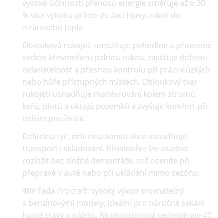
vysoké účinnosti přenosu energie směřuje až o 30
% více výkonu přímo do žací hlavy, nikoli do
ztrátového tepla.
Oblouková rukojeť:
umožňuje pohodlné a přirozené
vedení křovinořezu jednou rukou, zajišťuje dobrou
ovladatelnost a přesnou kontrolu při práci v úzkých
nebo hůře přístupných místech. Obloukový tvar
rukojeti usnadňuje manévrování kolem stromů,
keřů, plotů a okrajů pozemků a zvyšuje komfort při
delším používání.
Dělitelná tyč:
dělitelná konstrukce usnadňuje
transport i skladování. Křovinořez lze snadno
rozložit bez složité demontáže, což oceníte při
přepravě v autě nebo při ukládání mimo sezónu.
40V řada Procraft:
vysoký výkon srovnatelný
s benzínovými modely, ideální pro náročné sekání
husté trávy a náletů. Akumulátorová technologie 40