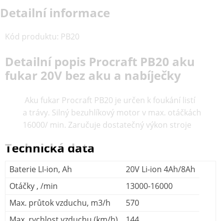
Detailní informace
Kód produktu
:
PB20
Detailní popis Procraft PB20 aku
fukar 20V bez aku a nabíječky
Aku fukar Procraft PB20 je určen k foukání listí
a trávy. Silný bezuhlíkový motor v max. otáčkách
16000/ min. Zaručuje dostatečný výkon stroje
Technická data
Baterie LI-ion, Ah
20V Li-ion 4Ah/8Ah
Otáčky , /min
13000-16000
Max. průtok vzduchu, m3/h
570
Max. rychlost vzduchu (km/h)
144