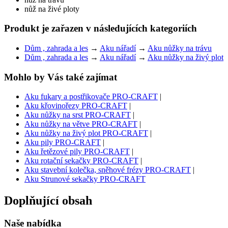
nůž na živé ploty
Produkt je zařazen v následujících kategoriích
Dům , zahrada a les
→
Aku nářadí
→
Aku nůžky na trávu
Dům , zahrada a les
→
Aku nářadí
→
Aku nůžky na živý plot
Mohlo by Vás také zajímat
Aku fukary a postřikovače PRO-CRAFT
|
Aku křovinořezy PRO-CRAFT
|
Aku nůžky na srst PRO-CRAFT
|
Aku nůžky na větve PRO-CRAFT
|
Aku nůžky na živý plot PRO-CRAFT
|
Aku pily PRO-CRAFT
|
Aku řetězové pily PRO-CRAFT
|
Aku rotační sekačky PRO-CRAFT
|
Aku stavební kolečka, sněhové frézy PRO-CRAFT
|
Aku Strunové sekačky PRO-CRAFT
Doplňující obsah
Naše nabídka