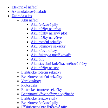
Elektrické nářadí
Akumulátorové nářadí
Zahrada a les
Aku nářadí
Aku řetězové pily
Aku nůžky na trávu
Aku nůžky na živý plot
Aku nůžky na větve
Aku rotační sekačky
Aku Strunové sekačky
Aku křovinořezy
Aku fukary a postřikovače
Aku pily
Aku stavební kolečka, sněhové frézy
Aku nůžky na srst
Elektrické rotační sekačky
Benzínové rotační sekačky
Vertikutátory
Plotostřihy
Eletrické strunové sekačky
Benzínové křovinořezy a vyžínače
Elektrické řetězové pily
Benzínové řetězové pily
Příslušenství pro řetězové pily