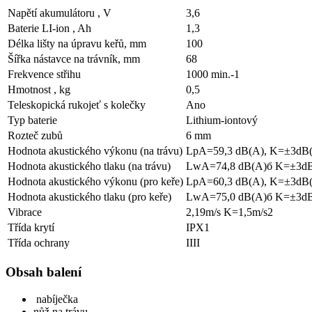
Napětí akumulátoru , V
3,6
Baterie LI-ion , Ah
1,3
Délka lišty na úpravu keřů, mm
100
Šířka nástavce na trávník, mm
68
Frekvence střihu
1000 min.-1
Hmotnost , kg
0,5
Teleskopická rukojeť s kolečky
Ano
Typ baterie
Lithium-iontový
Rozteč zubů
6 mm
Hodnota akustického výkonu (na trávu)
LpA=59,3 dB(A), K=±3dB
Hodnota akustického tlaku (na trávu)
LwA=74,8 dB(A)б K=±3d
Hodnota akustického výkonu (pro keře)
LpA=60,3 dB(A), K=±3dB
Hodnota akustického tlaku (pro keře)
LwA=75,0 dB(A)б K=±3d
Vibrace
2,19m/s K=1,5m/s2
Třída krytí
IPX1
Třída ochrany
IIII
Obsah balení
nabíječka
nůž na trávu