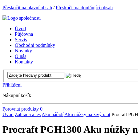
Přeskočit na hlavní obsah
/
Přeskočit na doplňující obsah
Úvod
Půjčovna
Servis
Obchodní podmínky
Novinky
O nás
Kontakty
Přihlášení
Nákupní košík
Porovnat produkty
0
Úvod
Zahrada a les
Aku nářadí
Aku nůžky na živý plot
Procraft PGH
Procraft PGH1300 Aku nůžky na 