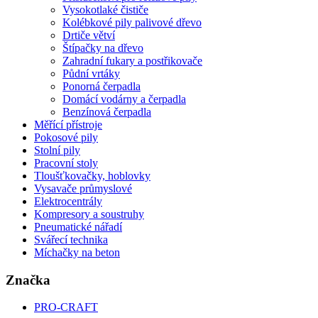
Vysokotlaké čističe
Kolébkové pily palivové dřevo
Drtiče větví
Štípačky na dřevo
Zahradní fukary a postřikovače
Půdní vrtáky
Ponorná čerpadla
Domácí vodárny a čerpadla
Benzínová čerpadla
Měřící přístroje
Pokosové pily
Stolní pily
Pracovní stoly
Tloušťkovačky, hoblovky
Vysavače průmyslové
Elektrocentrály
Kompresory a soustruhy
Pneumatické nářadí
Svářecí technika
Míchačky na beton
Značka
PRO-CRAFT