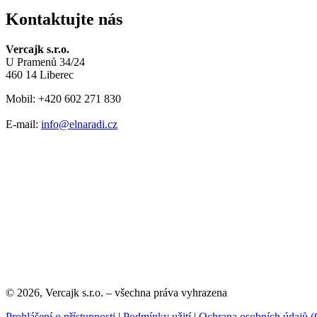
Kontaktujte nás
Vercajk s.r.o.
U Pramenů 34/24
460 14 Liberec
Mobil: +420 602 271 830
E-mail:
info@elnaradi.cz
© 2026, Vercajk s.r.o. – všechna práva vyhrazena
Prohlášení o přístupnosti
|
Podmínky užití
|
Ochrana osobních údajů