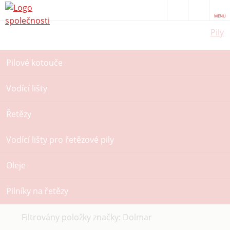
MENU
Pily
Pilové kotouče
Vodící lišty
Řetězy
Vodící lišty pro řetězové pily
Oleje
Pilníky na řetězy
Zrušit
Filtrovány položky značky: Dolmar
filtr