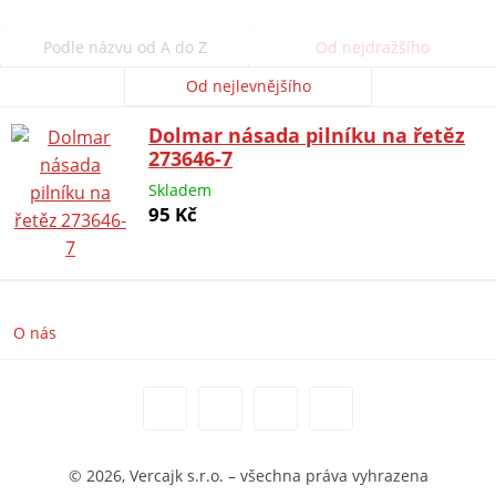
Podle názvu od A do Z
Od nejdražšího
Od nejlevnějšího
Dolmar násada pilníku na řetěz
273646-7
Skladem
95 Kč
O nás
© 2026, Vercajk s.r.o. – všechna práva vyhrazena