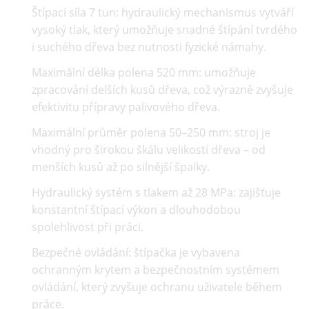
Štípací síla 7 tun:
hydraulický mechanismus vytváří
vysoký tlak, který umožňuje snadné štípání tvrdého
i suchého dřeva bez nutnosti fyzické námahy.
Maximální délka polena 520 mm:
umožňuje
zpracování delších kusů dřeva, což výrazně zvyšuje
efektivitu přípravy palivového dřeva.
Maximální průměr polena 50–250 mm:
stroj je
vhodný pro širokou škálu velikostí dřeva – od
menších kusů až po silnější špalky.
Hydraulický systém s tlakem až 28 MPa:
zajišťuje
konstantní štípací výkon a dlouhodobou
spolehlivost při práci.
Bezpečné ovládání:
štípačka je vybavena
ochranným krytem a bezpečnostním systémem
ovládání, který zvyšuje ochranu uživatele během
práce.