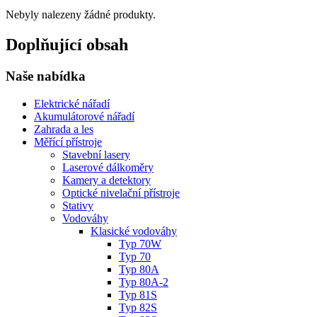
Nebyly nalezeny žádné produkty.
Doplňující obsah
Naše nabídka
Elektrické nářadí
Akumulátorové nářadí
Zahrada a les
Měřící přístroje
Stavební lasery
Laserové dálkoměry
Kamery a detektory
Optické nivelační přístroje
Stativy
Vodováhy
Klasické vodováhy
Typ 70W
Typ 70
Typ 80A
Typ 80A-2
Typ 81S
Typ 82S