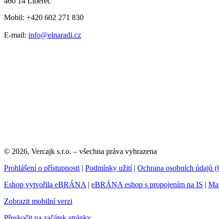
460 14 Liberec
Mobil: +420 602 271 830
E-mail:
info@elnaradi.cz
© 2026, Vercajk s.r.o. – všechna práva vyhrazena
Prohlášení o přístupnosti
|
Podmínky užití
|
Ochrana osobních údajů
Eshop vytvořila eBRÁNA
|
eBRÁNA eshop s propojením na IS
|
Mar
Zobrazit mobilní verzi
Přeskočit na začátek stránky