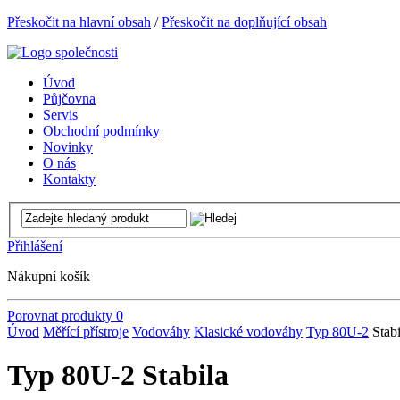
Přeskočit na hlavní obsah
/
Přeskočit na doplňující obsah
Úvod
Půjčovna
Servis
Obchodní podmínky
Novinky
O nás
Kontakty
Přihlášení
Nákupní košík
Porovnat produkty
0
Úvod
Měřící přístroje
Vodováhy
Klasické vodováhy
Typ 80U-2
Stabi
Typ 80U-2 Stabila