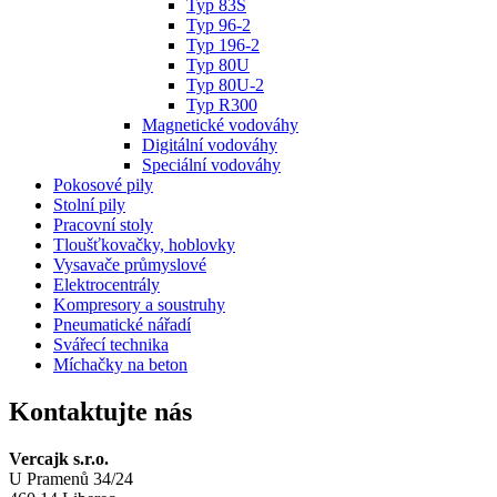
Typ 83S
Typ 96-2
Typ 196-2
Typ 80U
Typ 80U-2
Typ R300
Magnetické vodováhy
Digitální vodováhy
Speciální vodováhy
Pokosové pily
Stolní pily
Pracovní stoly
Tloušťkovačky, hoblovky
Vysavače průmyslové
Elektrocentrály
Kompresory a soustruhy
Pneumatické nářadí
Svářecí technika
Míchačky na beton
Kontaktujte nás
Vercajk s.r.o.
U Pramenů 34/24